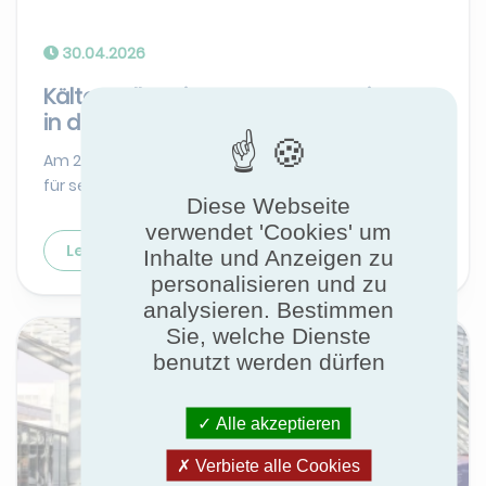
30.04.2026
Kälte-Kolloquium 2026: Innovation
in der Kältetechnik vorant...
Am 21. April 2026 kehrte das Kälte-Kolloquium
für seine vierte Ausgabe in die re...
Diese Webseite
verwendet 'Cookies' um
Lesen Sie mehr
Inhalte und Anzeigen zu
personalisieren und zu
analysieren. Bestimmen
Sie, welche Dienste
benutzt werden dürfen
Alle akzeptieren
Verbiete alle Cookies