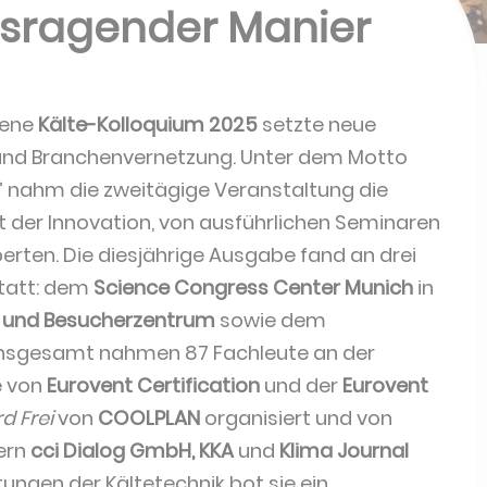
ausragender Manier
tene
Kälte-Kolloquium 2025
setzte neue
 und Branchenvernetzung. Unter dem Motto
” nahm die zweitägige Veranstaltung die
lt der Innovation, von ausführlichen Seminaren
erten. Die diesjährige Ausgabe fand an drei
tatt: dem
Science Congress Center Munich
in
m und Besucherzentrum
sowie dem
 Insgesamt nahmen 87 Fachleute an der
e von
Eurovent Certification
und der
Eurovent
d Frei
von
COOLPLAN
organisiert und von
ern
cci Dialog GmbH, KKA
und
Klima Journal
tungen der Kältetechnik bot sie ein