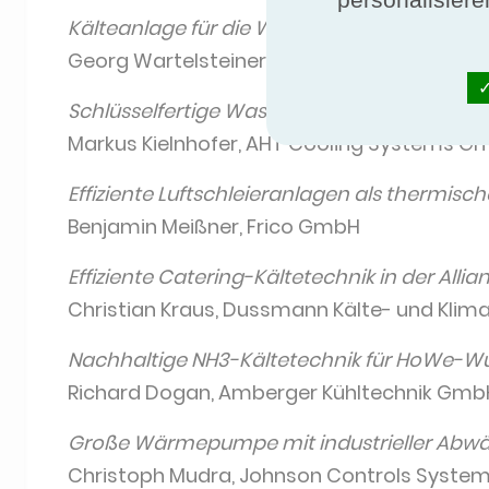
Kälteanlage für die Wärmeversorgung – Nu
Georg Wartelsteiner, Eckert & Partner Ber
Schlüsselfertige Wasserkreislaufkonzepte i
Markus Kielnhofer, AHT Cooling Systems 
Effiziente Luftschleieranlagen als thermisch
Benjamin Meißner, Frico GmbH
Effiziente Catering-Kältetechnik in der Allia
Christian Kraus, Dussmann Kälte- und Kli
Nachhaltige NH3-Kältetechnik für HoWe-W
Richard Dogan, Amberger Kühltechnik Gmb
Große Wärmepumpe mit industrieller Ab
Christoph Mudra, Johnson Controls Syste