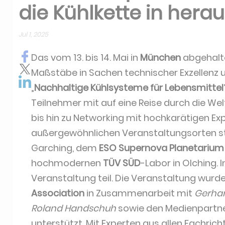
die Kühlkette in her
Jul 1, 2025
Das vom 13. bis 14. Mai in
München
abgehal
Maßstäbe in Sachen technischer Exzellenz
„
Nachhaltige Kühlsysteme für Lebensmittel
Teilnehmer mit auf eine Reise durch die We
bis hin zu Networking mit hochkarätigen Exp
außergewöhnlichen Veranstaltungsorten s
Garching, dem
ESO Supernova Planetariu
hochmodernen
TÜV SÜD
-Labor in Olching.
Veranstaltung teil. Die Veranstaltung wurd
Association
in Zusammenarbeit mit
Gerhar
Roland Handschuh
sowie den Medienpartn
unterstützt. Mit Experten aus allen Fachrich