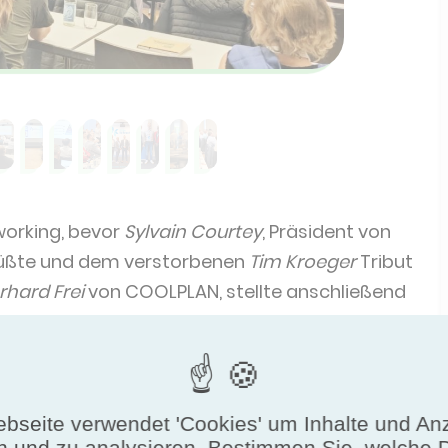
working, bevor
Sylvain Courtey
, Präsident von
grüßte und dem verstorbenen
Tim Kroeger
Tribut
rhard Frei
von COOLPLAN, stellte anschließend
 auf die technischen Fachvorträge, darunter:
 Konzepte zur Emissionsreduzierung in der
bseite verwendet 'Cookies' um Inhalte und An
iversität für Wissenschaft und Technologie
n und zu analysieren. Bestimmen Sie, welche 