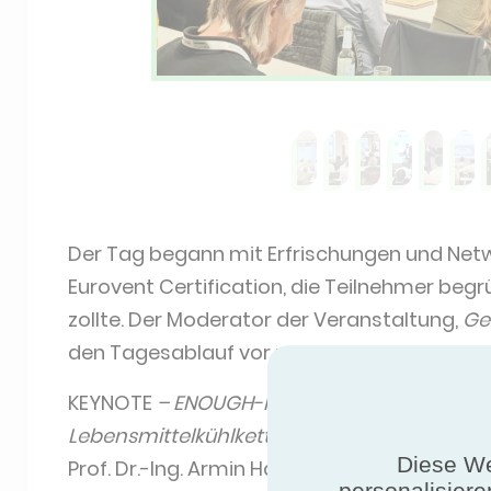
Der Tag begann mit Erfrischungen und Net
Eurovent Certification, die Teilnehmer be
zollte. Der Moderator der Veranstaltung,
Ge
den Tagesablauf vor und gab einen Ausblick
KEYNOTE
– ENOUGH-Projekt – Strategien und
Lebensmittelkühlkette
Diese We
Prof. Dr.-Ing. Armin Hafner, Norwegische Un
personalisiere