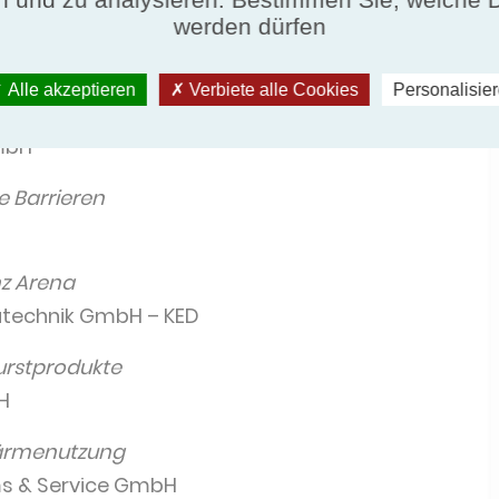
werden dürfen
tzung von Synergien
atende Ingenieure GmbH
Alle akzeptieren
Verbiete alle Cookies
Personalisie
m Lebensmitteleinzelhandel
GmbH
e Barrieren
nz Arena
matechnik GmbH – KED
urstprodukte
H
wärmenutzung
ms & Service GmbH