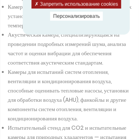
Запретить использование cookies
Камеры для испытаний транспортных холодильных
установок, включая краткий визит в камеру с
Персонализировать
температурой -8 °C.
Акустическая камера, специализирующаяся на
проведении подробных измерений шума, анализа
частот и оценки вибрации для обеспечения
соответствия акустическим стандартам.
Камеры для испытаний систем отопления,
вентиляции и кондиционирования воздуха,
способные оценивать тепловые насосы, установки
для обработки воздуха (AHU), фанкойлы и другие
компоненты систем отопления, вентиляции и
кондиционирования воздуха.
Испытательный стенд для CO2 и испытательные
камеры для природных хладагентов — испытания