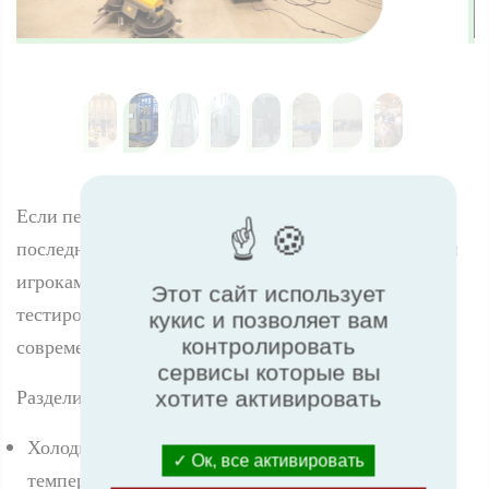
Если первый день дал возможность погрузиться в
последние технические вызовы вместе с ключевыми
игроками отрасли, то второй день был посвящен
Этот сайт использует
тестированию и сертификации с экскурсией по
кукис и позволяет вам
современной лаборатории TÜV SÜD в Ольхинге.
контролировать
сервисы которые вы
Разделившись на группы, делегаты осмотрели:
хотите активировать
Холодильные камеры, способные производить
Ок, все активировать
o
температуру до -50
C.