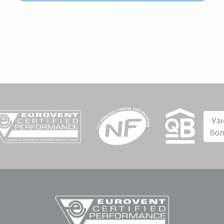
Уз
бо