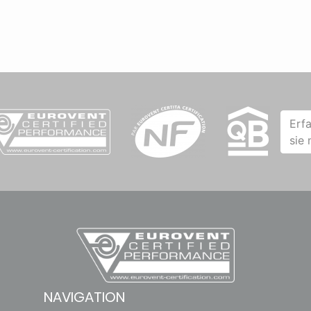
Erf
sie
NAVIGATION
Luftqualität und belüftung