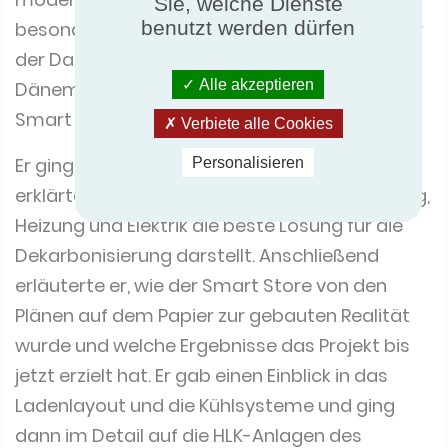
besonderem Interesse für die Delegierten war
Sie, welche Dienste
benutzt werden dürfen
der Danfoss Smart Store in Nordborg,
Dänemark, der einen vollständig integrierten
Alle akzeptieren
Smart Store-Supermarkt und ADC bietet.
Verbiete alle Cookies
Er ging näher auf den Smart Store ein und
Personalisieren
erklärte, wie ein vernetztes System für Kühlung,
Heizung und Elektrik die beste Lösung für die
Dekarbonisierung darstellt. Anschließend
erläuterte er, wie der Smart Store von den
Plänen auf dem Papier zur gebauten Realität
wurde und welche Ergebnisse das Projekt bis
jetzt erzielt hat. Er gab einen Einblick in das
Ladenlayout und die Kühlsysteme und ging
dann im Detail auf die HLK-Anlagen des
intelligenten Ladens ein.