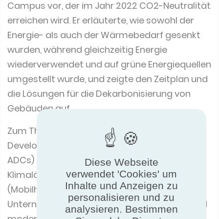
erreichen wird. Er erläuterte, wie sowohl der
Energie- als auch der Wärmebedarf gesenkt
wurden, während gleichzeitig Energie
wiederverwendet und auf grüne Energiequellen
umgestellt wurde, und zeigte den Zeitplan und
die Lösungen für die Dekarbonisierung von
Gebäuden auf.
Zum Thema Danfoss Application
Development Centres (auch bekannt als
ADCs) erklärte Jörg, dass es Zentren für
Klimalösungen, Antriebe und Energielösungen
Diese Webseite
verwendet 'Cookies' um
(Mobilhydraulik) gibt. Die Zentren bieten den
Inhalte und Anzeigen zu
Unternehmen fachkundige Unterstützung und
personalisieren und zu
modernste Testeinrichtungen. Von
analysieren. Bestimmen