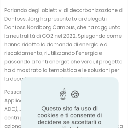
Parlando degli obiettivi di decarbonizzazione di
Danfoss, Jörg ha presentato ai delegati il
Danfoss Nordborg Campus, che ha raggiunto
la neutralità di CO2 nel 2022. Spiegando come
hanno ridotto la domanda di energia e di
riscaldamento, riutilizzando l'energia e
passando a fonti energetiche verdi, il progetto
ha dimostrato la tempistica e le soluzioni per
la decarbonizzazione degli edifici.
Passando al tema dei Centri di Sviluppo
Applicazioni Danfoss (altrimenti noti come
ADC), Jörg ha spiegato che sono disponibili
Questo sito fa uso di
centri per le soluzioni climatiche, gli
cookies e ti consente di
azionamenti e le soluzioni di potenza (idraulica
decidere se accettarli o
mobile). I centri forniscono alle aziende un