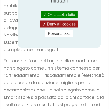
rifiutarli
supporto di esperti e strutture di prova
all'avanguardia. Di particolare interesse per i
Ok, accetta tutto
delegati è stato lo Smart Store Danfoss di
Deny all cookies
Nordborg, in Danimarca, che offre un
Personalizza
supermercato e un ADC Smart Store
completamente integrati.
Entrando più nel dettaglio dello smart store,
ha spiegato come un sistema connesso per il
raffreddamento, il riscaldamento e l'elettricità
abbia creato la soluzione migliore per la
decarbonizzazione. Ha poi spiegato come lo
smart store sia passato dai piani cartacei alla
realtà edilizia e i risultati del progetto fino ad
oggi. Dopo aver illustrato il layout del negozio e