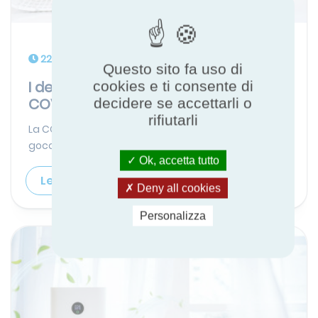
22 nov 2022
Questo sito fa uso di
I depuratori d'aria sono utili per la
cookies e ti consente di
COVID?
decidere se accettarli o
rifiutarli
La COVID si diffonde attraverso minuscole
goccioline portatrici di virus present...
Ok, accetta tutto
Leggi di più
Deny all cookies
Personalizza