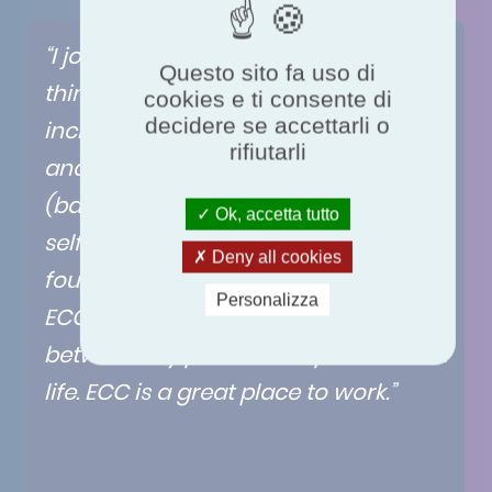
“I joined the ECC team in 2017. Several
Questo sito fa uso di
things attracted me to the role
cookies e ti consente di
decidere se accettarli o
including flexible hours, the location
rifiutarli
and the variable salary package
(based on the company benefits and
Ok, accetta tutto
self-performance at work), which I
Deny all cookies
found very motivating. Working at
Personalizza
ECC has given me a good balance
between my private and professional
life. ECC is a great place to work.”