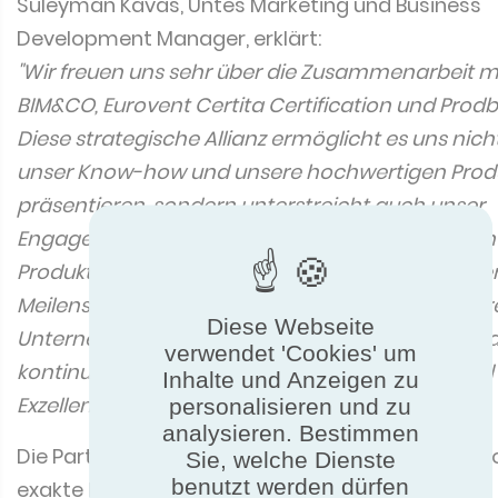
Süleyman Kavas, Üntes Marketing und Business
Development Manager, erklärt:
"Wir freuen uns sehr über die Zusammenarbeit m
BIM&CO, Eurovent Certita Certification und Prodb
Diese strategische Allianz ermöglicht es uns nicht
unser Know-how und unsere hochwertigen Produ
präsentieren, sondern unterstreicht auch unser
Engagement für ein effizienteres und transparen
Produktdatenmanagement. Dies ist ein wichtige
Meilenstein für Üntes, der unsere Position als füh
Diese Webseite
Unternehmen in der Klimabranche bestätigt und
verwendet 'Cookies' um
kontinuierliches Engagement für Innovation und
Inhalte und Anzeigen zu
Exzellenz unterstreicht."
personalisieren und zu
analysieren. Bestimmen
Die Partnerschaft stärkt die Fähigkeit von BIM&C
Sie, welche Dienste
benutzt werden dürfen
exakte Daten zu liefern, die den höchsten