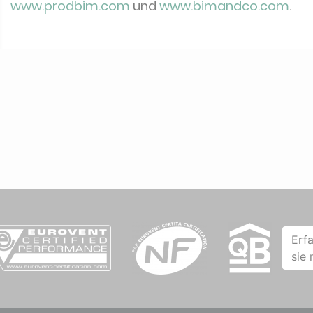
www.prodbim.com
und
www.bimandco.com
.
Erf
sie