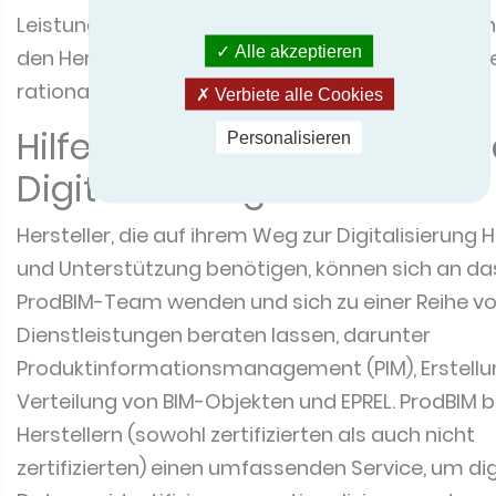
Leistungsstandards entsprechen, und hilft gleich
Alle akzeptieren
den Herstellern, die Verbreitung ihrer Produktdat
rationalisieren.
Verbiete alle Cookies
Hilfe und Unterstützung bei
Personalisieren
Digitalisierung
Hersteller, die auf ihrem Weg zur Digitalisierung H
und Unterstützung benötigen, können sich an da
ProdBIM-Team wenden und sich zu einer Reihe v
Dienstleistungen beraten lassen, darunter
Produktinformationsmanagement (PIM), Erstellu
Verteilung von BIM-Objekten und EPREL. ProdBIM b
Herstellern (sowohl zertifizierten als auch nicht
zertifizierten) einen umfassenden Service, um dig