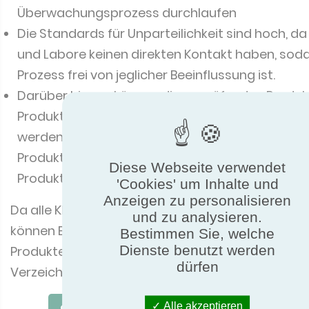
Überwachungsprozess durchlaufen
Die Standards für Unparteilichkeit sind hoch, da 
und Labore keinen direkten Kontakt haben, sod
Prozess frei von jeglicher Beeinflussung ist.
Darüber hinaus können die zu prüfenden Produk
Produktionslinie oder dem Lagerbestand ent
werden, sodass sichergestellt ist, dass das gep
Produkt genau dem Produkt entspricht, das die
Diese Webseite verwendet
Produktionslinie verlässt.
'Cookies' um Inhalte und
Anzeigen zu personalisieren
Da alle Klimageräte denselben Prozess durchlauf
und zu analysieren.
können Entscheidungsträger diese Daten bei
Bestimmen Sie, welche
Dienste benutzt werden
Produktentscheidungen über das frei zugänglich
dürfen
Verzeichnis zertifizierter Produkte direkt vergleic
Alle akzeptieren