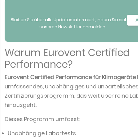
Bleiben Sie über alle Updates informiert, indem Sie sich für
A
unseren Newsletter anmelden.
Warum Eurovent Certified
Performance?
Eurovent Certified Performance für Klimageräte
umfassendes, unabhängiges und unparteiische
Zertifizierungsprogramm, das weit über reine La
hinausgeht.
Dieses Programm umfasst:
Unabhängige Labortests