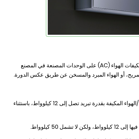
ينطبق نطاق برنامج الأداء المعتمد من Eurovent لمكيفات الهواء (AC) على الوحدات المصنعة في المصنع
المريح، أو الهواء المبرد والمسخن عن طريق عكس الدورة.
مكيفات الهواء المبرد المريحة ومضخات الهواء/الهواء المكيفة بقدرة تبريد تصل إلى 12 كيلوواط، باستثناء
مل 50 كيلوواط.