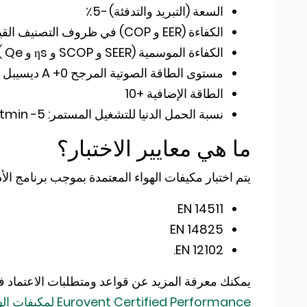
السعة (التبريد والتدفئة) −5٪
الكفاءة (EER و COP) في ظروف التصنيف القياسية والأحمال الجزئية: −8٪
الكفاءة الموسمية (SEER و SCOP و ƞs و Qe ) – 0.5٪
مستوى الطاقة الصوتية المرجح A +0 ديسيبل (A)
الطاقة الإضافية +10
نسبة الحمل الدنيا للتشغيل المستمر: Lrconmtin : +5%، CCPLRcontmin -5
ما هي معايير الاختبار؟
يتم اختبار مكيفات الهواء المعتمدة بموجب برنامج الأداء المعتمد من vent
EN 14511
EN 14825
EN 12102.
يمكنك معرفة المزيد عن قواعد ومتطلبات الاعتماد في
Eurovent Certified Performance لمكيفات الهواء