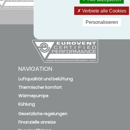
sie
Verbiete alle Cookies
Personalisieren
NAVIGATION
Luftqualität und belüftung
Thermischer komfort
Wärmepumpe
Kühlung
Gesetzliche regelungen
Finanzielle anreize