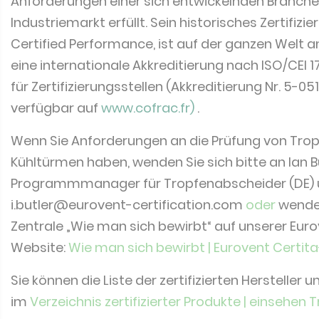
Anforderungen einer sich entwickelnden Branch
Industriemarkt erfüllt. Sein historisches Zertifiz
Certified Performance, ist auf der ganzen Welt 
eine internationale Akkreditierung nach ISO/CEI
für Zertifizierungsstellen (Akkreditierung Nr. 5-0
verfügbar auf
www.cofrac.fr
)
.
Wenn Sie Anforderungen an die Prüfung von Tro
Kühltürmen haben, wenden Sie sich bitte an Ian B
Programmmanager für Tropfenabscheider (DE) u
i.butler@eurovent-certification.com
oder
wenden
Zentrale „Wie man sich bewirbt“ auf unserer Euro
Website:
Wie man sich bewirbt | Eurovent Certita-
Sie können die Liste der zertifizierten Hersteller
im
Verzeichnis zertifizierter Produkte | einsehen
T