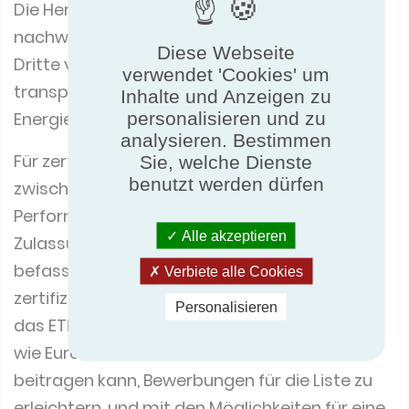
Die Hersteller müssen die Energieleistung
nachweisen. Hier ist die Zertifizierung durch
Diese Webseite
Dritte von unschätzbarem Wert, da sie
verwendet 'Cookies' um
transparente, unabhängig geprüfte
Inhalte und Anzeigen zu
personalisieren und zu
Energieeffizienzdaten liefert.
analysieren. Bestimmen
Für zertifizierte Hersteller gibt es Synergien
Sie, welche Dienste
benutzt werden dürfen
zwischen einer Reihe von Eurovent Certified
Performance-Programmen und den
Alle akzeptieren
Zulassungskriterien für das ETL. Das Treffen
befasste sich mit den Möglichkeiten, die
Verbiete alle Cookies
zertifizierten Herstellern für die Aufnahme in
Personalisieren
das ETL zur Verfügung stehen, mit der Frage,
wie Eurovent Certita Certification dazu
beitragen kann, Bewerbungen für die Liste zu
erleichtern, und mit den Möglichkeiten für eine