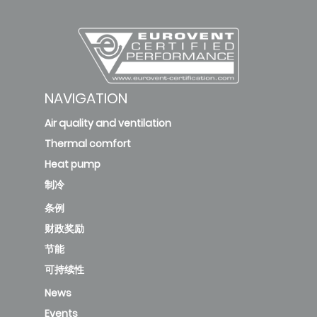
NAVIGATION
Air quality and ventilation
Thermal comfort
Heat pump
制冷
条例
财政奖励
节能
可持续性
News
Events