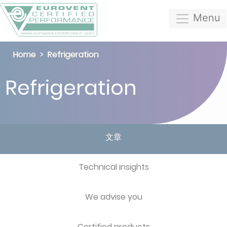
Menu
Home
Refrigeration
Refrigeration
文章
Technical insights
We advise you
Certified products