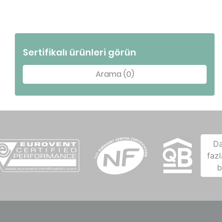
Sertifikalı ürünleri görün
Arama (0)
D
fazl
b