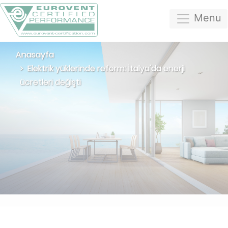
Menu
Anasayfa
Elektrik yüklerinde reform: İtalya'da enerji
ücretleri değişti