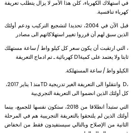
ستهلاك الكهرباء، كلن هذا الأمر لا يزال يتطلب تعريفة
اء تنافسية.
قبل الآن في 2004، تحديدا لتشجيع التركيب ودعم أولئك
ن سبق لهم أن قرروا تغيير استهلاكاتهم الى مصادر
لتي ارتقبت أن يكون سعر كل كيلو واط / ساعة مستهلك
ا ولا يعتمد على كمية
D1
كهربائية ـ تم ادماج التعريفة
لو واط / ساعة المستهلكة.
وانتقلوا الى التعريفة الغير تدريجية
TD
منذ 1 يناير 2017،
ولئك الذين انضموا الى التعريفة التجري
بية
التي ستبدأ انطلاقا من 2018، ستكون نفسها للجميع، بينما
ك الذين لم يلتحقوا بالتعريفة التجريبية هم في المرحلة
انية من الإصلاح وبالتالي سيستفيدون فقط من انخفاض