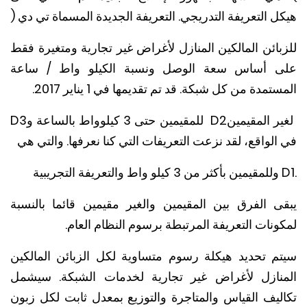
 التعريفة التدريجي. التعريفة الجديدة المسماة تي دي (
بائن المالكين المنازل لأغراض غير تجارية ومتغيرة فقط
 أساس سعة الوصل ونسبة الكيلو واط / ساعة
تمدة من كل شبكة. قد تم تقديمها في 1 يناير 2017.
ر المقيمين
D2
للمقيمين حتى 3 كيلوواط بالساعة و
D3
لواقع، لقد نزعت التعريفات التي كنا نعرفها. والتي هي
وللمقيمين بأكثر من 3 كيلو واط والتعريفة التجريبية
ى الفرق بين المقيمين والغير مقيمين قائما بالنسبة
نات التعريفة المرتبطة برسوم النظام العام.
م تحديد هيكلة رسوم متساوية لكل الز
بائن المالكين
نازل لأغراض غير تجارية لخدمات الشبكة. سيشمل
ليف القياس والمتاجرة والتوزيع بمعدل ثابت لكل زبون