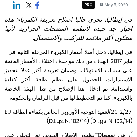
PRO
May 5, 20
إيطاليا، تجرى حاليا اصلاح تعريفة الكهرباء: هذه
ار جد جيدة لأنظمة المضخات الحرارية لأنها
ون أكثر ملائمة للتركيب والاستعمال.
في إيطاليا، دخل أصلا أسعار الكهرباء المرحلة الثانية في 1
يناير 2017: الهدف من ذلك هو حذف اختلاف الأسعار القائمة
 سندات الاستهلاك، وضمان تعريفة أكثر عدلا لتحفيز
ستثمارات للحصول على نظام طاقة أكثر كفاءة
تدامة. تم ادخال هذا الإصلاح من قبل الهيئة الخاصة
هرباء، كما تم التخطيط لها من قبل البرلمان والحكومة
2012/27
لتنفيذ التوجيه الأوروبي الخاص بكفاءة الطاقة
(D.Lgs. N. 102/14) (D.Lgs. N. 102/
هي نفسها
TD
بظهور الإصلاح الجديد، تم التخلي على