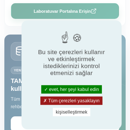
Laboratuvar Portalına Erişin
Bu site çerezleri kullanır
ve etkinleştirmek
istediklerinizi kontrol
YENI ÖZELLIK
etmenizi sağlar
TAM VERİ DIŞA AKTARIMI artık
kullanılabilir
evet, her şeyi kabul edin
Tüm veri dışa aktarımına doğrudan Sertifikalı ürün
Tüm çerezleri yasaklayın
rehberi üzerinden erişin.
kişiselleştirmek
Sertifikalı ürün rehberini aç