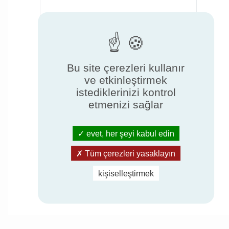
Dosya ekle (Boyut < 5MB)
Bu site çerezleri kullanır
ve etkinleştirmek
Bana e-posta ile gönderilen ticari
istediklerinizi kontrol
etmenizi sağlar
bilgileri almayı kabul ediyorum.
Kişisel verilerimin Eurovent Certita
evet, her şeyi kabul edin
Certification pazarlama amaçları için
işlenmesini kabul ediyorum.
Tüm çerezleri yasaklayın
kişiselleştirmek
Gönder