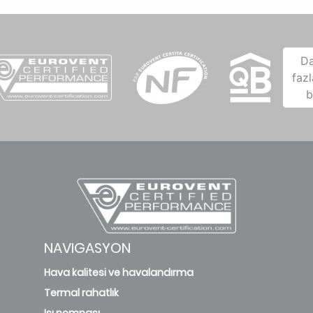
D
fazl
b
NAVIGASYON
Hava kalitesi ve havalandırma
Termal rahatlık
Isı pompası