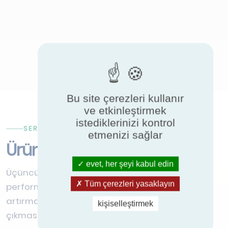
Bu site çerezleri kullanır
ve etkinleştirmek
istediklerinizi kontrol
SERTIFIKASYON AVANTAJLARI
etmenizi sağlar
Ürünlerinizi sertifikalandırın
evet, her şeyi kabul edin
Üçüncü taraf sertifikasyonu, üreticilerin ürün
Tüm çerezleri yasaklayın
performansını kanıtlamasına, pazar güvenini
artırmasına ve rekabetçi ihalelerde öne
kişiselleştirmek
çıkmasına yardımcı olur.