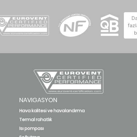
D
fazl
b
NAVIGASYON
Hava kalitesi ve havalandırma
Termal rahatlık
Isı pompası