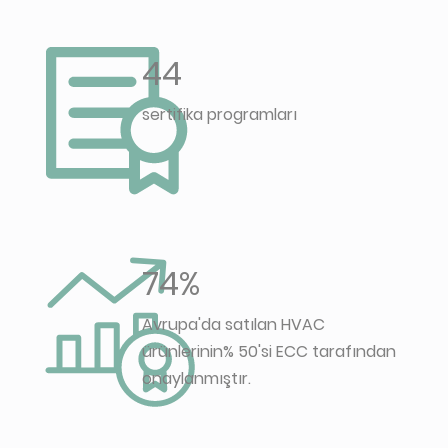
44
sertifika programları
74%
Avrupa'da satılan HVAC
ürünlerinin% 50'si ECC tarafından
onaylanmıştır.