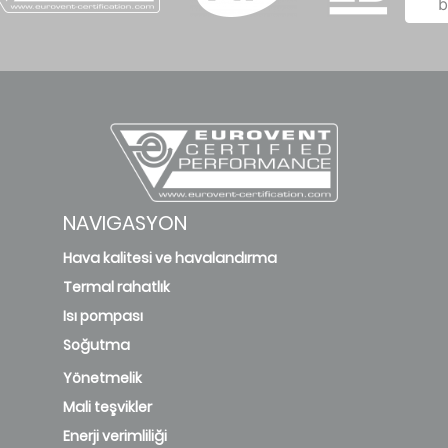
b
NAVIGASYON
Hava kalitesi ve havalandırma
Termal rahatlık
Isı pompası
Soğutma
Yönetmelik
Mali teşvikler
Enerji verimliliği