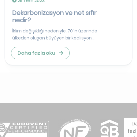
25 Tem 2023
Dekarbonizasyon ve net sıfır
nedir?
İklim değişikliği nedeniyle, 70'in üzerinde
ülkeden oluşan büyüyen bir koalisyon...
Daha fazla oku
D
fazl