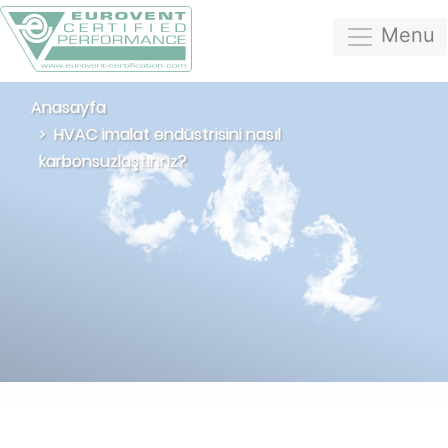
Menu
Anasayfa
HVAC imalat endüstrisini nasıl
karbonsuzlaştırırız?