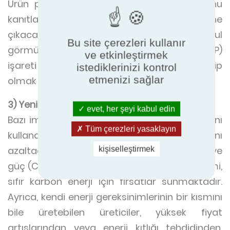
Ürün performansını ve MEP'lere uygunluğunu
kanıtlayabilen üreticiler rekabette öne
çıkacaktır. İşte bu noktada, uluslararası kabul
Bu site çerezleri kullanır
görmüş Eurovent Sertifikalı Performans (ECP)
ve etkinleştirmek
işareti gibi üçüncü taraf sertifikasyonuna sahip
istediklerinizi kontrol
etmenizi sağlar
olmak fayda sağlayabilir.
3) Yenilenebilir Enerji
evet, her şeyi kabul edin
Bazı imalatçılar yenilenebilir enerji kaynaklarını
Tüm çerezleri yasaklayın
kullanarak şebekeye olan bağımlılıklarını
azaltacaktır. Güneş, rüzgar veya birleşik ısı ve
kişiselleştirmek
güç (CHP) ile yerinde yenilenebilir enerji üretimi,
sıfır karbon enerji için fırsatlar sunmaktadır.
Ayrıca, kendi enerji gereksinimlerinin bir kısmını
bile üretebilen üreticiler, yüksek fiyat
artışlarından veya enerji kıtlığı tehdidinden,