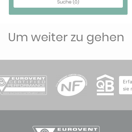
Suche (0)
Um weiter zu gehen
Erf
sie