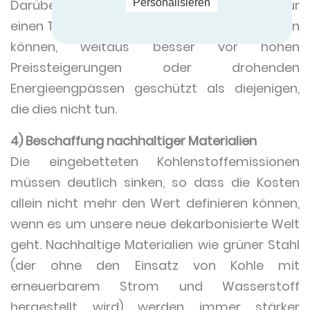
Personalisieren
Darüber hinaus sind Hersteller, die auch nur
einen Teil ihres Energiebedarfs selbst erzeugen
können, weitaus besser vor hohen
Preissteigerungen oder drohenden
Energieengpässen geschützt als diejenigen,
die dies nicht tun.
4) Beschaffung nachhaltiger Materialien
Die eingebetteten Kohlenstoffemissionen
müssen deutlich sinken, so dass die Kosten
allein nicht mehr den Wert definieren können,
wenn es um unsere neue dekarbonisierte Welt
geht. Nachhaltige Materialien wie grüner Stahl
(der ohne den Einsatz von Kohle mit
erneuerbarem Strom und Wasserstoff
hergestellt wird) werden immer stärker