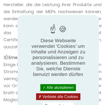
Hersteller, die die Leistung ihrer Produkte und
die Einhaltung der MEPs nachweisen können,
werden sich von der Konkurrenz abheben. Hier
kann sich eine Zertifizierung durch Dritte, wie
das international anerkannte Eurovent
Certified Performance (ECP)-Zeichen,
Diese Webseite
verwendet 'Cookies' um
auszahlen.
Inhalte und Anzeigen zu
personalisieren und zu
3) Erneuerbare Energien
analysieren. Bestimmen
Einige Hersteller werden die Abhängigkeit vom
Sie, welche Dienste
Stromnetz durch erneuerbare Energien
benutzt werden dürfen
verringern. Die Erzeugung erneuerbarer Energie
vor Ort durch Sonnen- und Windenergie oder
Alle akzeptieren
Kraft-Wärme-Kopplung (KWK) bietet
Verbiete alle Cookies
Möglichkeiten für kohlenstofffreie Energie.