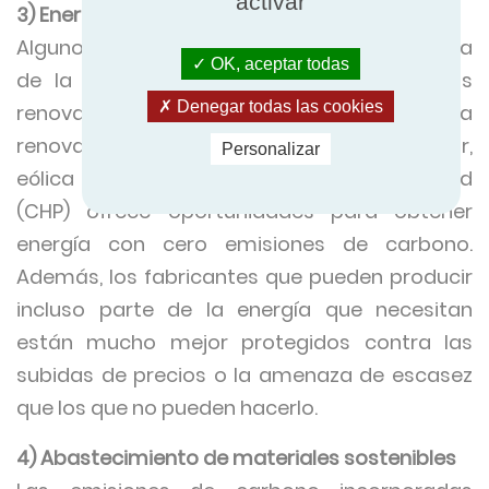
activar
3) Energías renovables
Algunos fabricantes reducirán su dependencia
OK, aceptar todas
de la red eléctrica gracias a las energías
Denegar todas las cookies
renovables. La producción de energía
renovable in situ mediante energía solar,
Personalizar
eólica o combinada de calor y electricidad
(CHP) ofrece oportunidades para obtener
energía con cero emisiones de carbono.
Además, los fabricantes que pueden producir
incluso parte de la energía que necesitan
están mucho mejor protegidos contra las
subidas de precios o la amenaza de escasez
que los que no pueden hacerlo.
4) Abastecimiento de materiales sostenibles