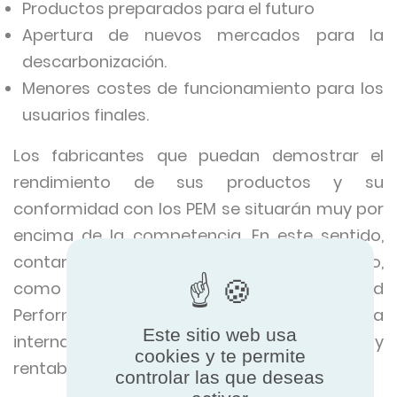
Productos preparados para el futuro
Apertura de nuevos mercados para la
descarbonización.
Menores costes de funcionamiento para los
usuarios finales.
Los fabricantes que puedan demostrar el
rendimiento de sus productos y su
conformidad con los PEM se situarán muy por
encima de la competencia. En este sentido,
contar con la certificación de un tercero,
como la marca Eurovent Certified
Performance (ECP), reconocida
Este sitio web usa
internacionalmente, puede resultar muy
cookies y te permite
rentable.
controlar las que deseas