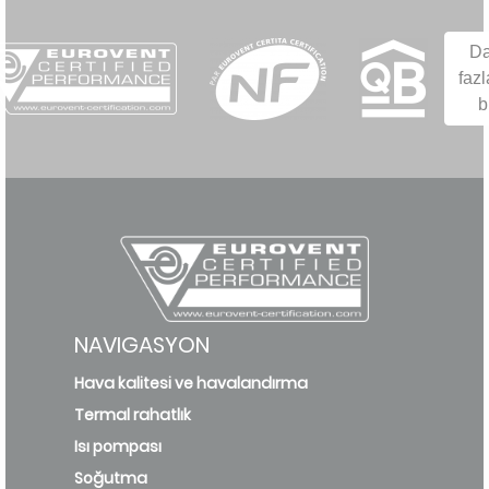
D
fazl
b
NAVIGASYON
Hava kalitesi ve havalandırma
Termal rahatlık
Isı pompası
Soğutma