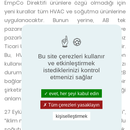
EmpCo Direktifi ürünlere özgü olmadığı için
yeni kurallar tüm HVAC ve soğutma ürünlerine
uygulanacaktır. Bunun yerine, AB tek
pazarındaki tüm işletmeden tüketiciye
pazarlama uygulamalarını kapsayan Haksız
Ticari Uygulamalar Direktifi'ni (UCPD) değiştirir.
Bu, HVAC veya soğutma sistemlerini son
Bu site çerezleri kullanır
ve etkinleştirmek
kullanıcılara, konut sağlayıcılara veya bazı
istediklerinizi kontrol
durumlarda tüketicileri etkileyen B2B
etmenizi sağlar
bağlamlarında satan veya tanıtan herhangi bir
şirketin bu direktifin kapsamına girebileceği
evet, her şeyi kabul edin
anlamına gelir.
Tüm çerezleri yasaklayın
27 Eylül 2026 tarihinden itibaren “enerji verimli”,
kişiselleştirmek
“iklim nötr”, “çevre dostu” veya “düşük karbonlu
soğutucu” gibi ifadeler, iddiaların spesifik,