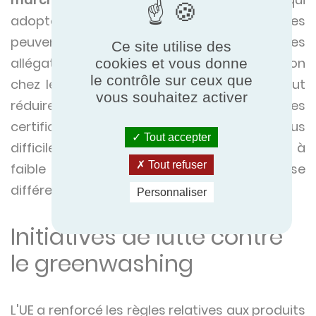
adoptent des pratiques transparentes
peuvent être désavantagés lorsque des
Ce site utilise des
allégations trompeuses sèment la confusion
cookies et vous donne
le contrôle sur ceux que
chez les acheteurs ; à long terme, cela peut
vous souhaitez activer
réduire la confiance dans les allégations et les
certifications légitimes, ce qui rend plus
Tout accepter
difficile pour les technologies véritablement à
Tout refuser
faible PRG ou à haut rendement de se
différencier clairement sur le marché.
Personnaliser
Initiatives de lutte contre
le greenwashing
L'UE a renforcé les règles relatives aux produits