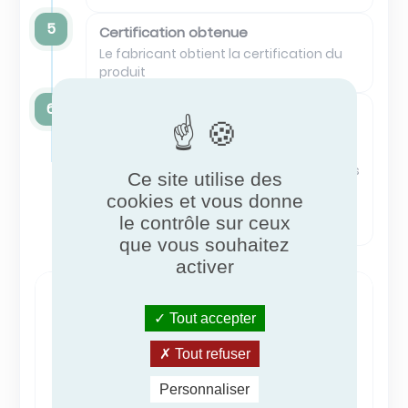
5
Certification obtenue
Le fabricant obtient la certification du
produit
6
Surveillance & renouvellement
Les participants ayant réussi entrent
dans un processus de surveillance,
pouvant inclure des essais et des audits
Ce site utilise des
réguliers, afin de garantir la conformité
cookies et vous donne
continue et un renouvellement de
le contrôle sur ceux
certification simplifié
que vous souhaitez
activer
Tout accepter
Tout refuser
Personnaliser