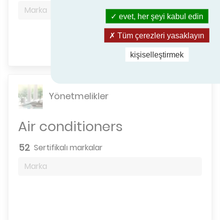
Marka
evet, her şeyi kabul edin
Tüm çerezleri yasaklayın
Arama motoru
kişiselleştirmek
Yönetmelikler
Air conditioners
52
Sertifikalı markalar
Marka
Arama motoru