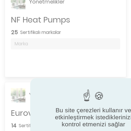
Yönetmelikler
NF Heat Pumps
25
Sertifikalı markalar
Marka
Arama motoru
Yönetmelikler
Bu site çerezleri kullanır v
Eurovent Isı Pompaları
etkinleştirmek istedikleriniz
kontrol etmenizi sağlar
14
Sertifikalı markalar