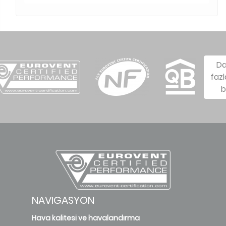
D
fazl
b
NAVIGASYON
Hava kalitesi ve havalandırma