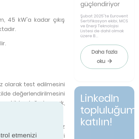
güçlendiriyor
Şubat 2025'te Eurovent
am, 45 kW'a kadar çıkış
Sertifikasyon ekibi, MCS
ve Enerji Teknolojisi
tadır.
Listesi de dahil olmak
üzere B...
ir.
Daha fazla
oku
sız olarak test edilmesini
kilde değerlendirilmesini
LinkedIn
r şekilde doğrulanarak,
topluluğum
katılın!
sertifikasyonu bağımsız
ntrol etmenizi
rotokoller altında veri