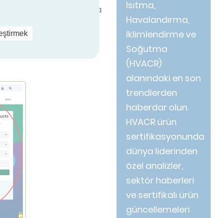
Isıtma,
ikasyon standartlarına
Havalandırma,
İklimlendirme ve
leştirmek
Soğutma
(HVACR)
alanındaki en son
trendlerden
haberdar olun.
HVACR ürün
sertifikasyonunda
dünya liderinden
özel analizler,
sektör haberleri
ve sertifikalı ürün
güncellemeleri