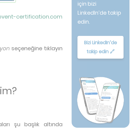
için bizi
LinkedIn’de takip
vent-certification.com
edin.
Bizi LinkedIn’de
syon
seçeneğine tıklayın
takip edin 🔗
rim?
ları şu başlık altında