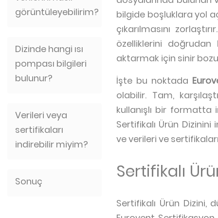
görüntüleyebilirim?
bilgide boşluklara yol a
çıkarılmasını zorlaştır
özelliklerini doğrudan
Dizinde hangi ısı
aktarmak için sinir boz
pompası bilgileri
bulunur?
İşte bu noktada
Eurov
olabilir. Tam, karşılaş
kullanışlı bir formatta
Verileri veya
Sertifikalı Ürün Dizinini
sertifikaları
ve verileri ve sertifikal
indirebilir miyim?
Sertifikalı Ürü
Sonuç
Sertifikalı Ürün Dizin
Eurovent Sertifikasyon 