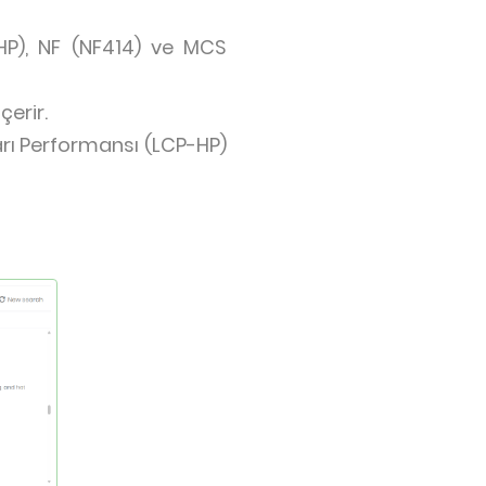
-HP), NF (NF414) ve MCS
çerir.
arı Performansı (LCP-HP)