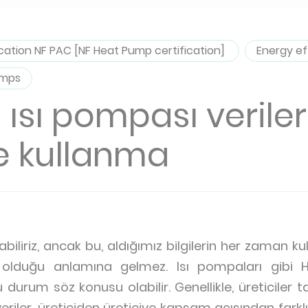
ication NF PAC [NF Heat Pump certification]
Energy ef
umps
ı ısı pompası veriler
e kullanma
abiliriz, ancak bu, aldığımız bilgilerin her zaman ku
ay olduğu anlamına gelmez. Isı pompaları gibi H
u durum söz konusu olabilir. Genellikle, üreticiler
riler, üreticiden üreticiye kapsam açısından farklıl