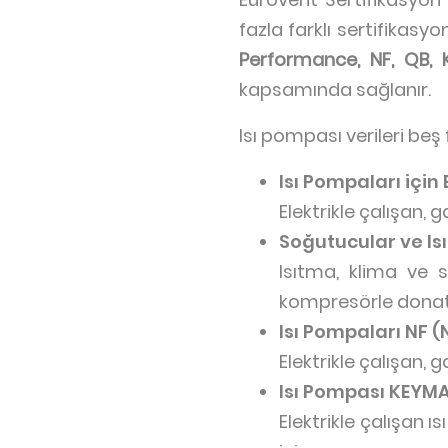
fazla farklı sertifikasy
Performance, NF, QB,
kapsamında sağlanır.
Isı pompası verileri beş 
Isı Pompaları için
Elektrikle çalışan,
Soğutucular ve Isı
Isıtma, klima ve s
kompresörle donatıl
Isı Pompaları NF (
Elektrikle çalışan, 
Isı Pompası KEYM
Elektrikle çalışan ı