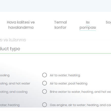
Hava kalitesi ve
Termal
Isı
So
havalandırma
konfor
pompası
lma ve kullanma