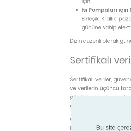
için.
Isı Pompaları içi
Birleşik Krallık p
gücüne sahip elektr
Dizin düzenli olarak günc
Sertifikalı ver
Sertifikalı veriler, güve
ve verilerin üçüncü tara
gönüllü olarak taahhüt
ürünlerin reklamı yapıld
Gereksinimler programd
Bu site çerez
laboratuvar testleri, 