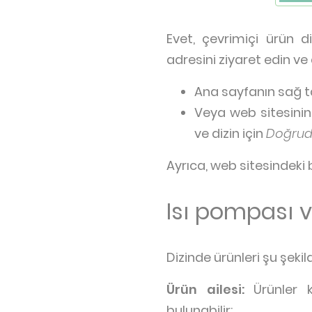
Evet, çevrimiçi ürün di
adresini ziyaret edin ve
Ana sayfanın sağ t
Veya web sitesini
ve dizin için
Doğrud
Ayrıca, web sitesindeki 
Isı pompası ve
Dizinde ürünleri şu şekild
Ürün ailesi:
Ürünler ku
bulunabilir: