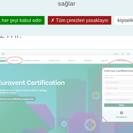
sağlar
rir. Eurovent Sertifikasyonu, ürünlerin sertif
i sağlamak için bir gözetim süreci de yürütür.
 her şeyi kabul edin
Tüm çerezleri yasaklayın
kişisel
iz mi?