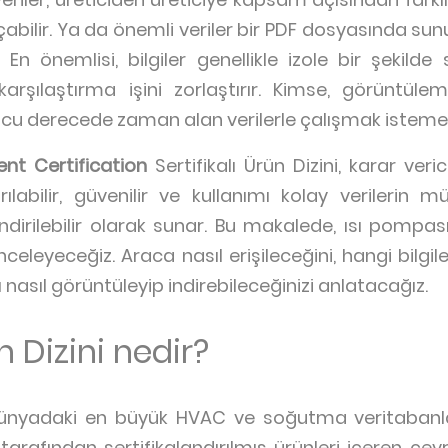
çabilir. Ya da önemli veriler bir PDF dosyasında sunul
ır. En önemlisi, bilgiler genellikle izole bir şekil
 karşılaştırma işini zorlaştırır. Kimse, görüntül
ucu derecede zaman alan verilerle çalışmak isteme
ent Certification
Sertifikalı Ürün Dizini, karar veric
tırılabilir, güvenilir ve kullanımı kolay verilerin
 indirilebilir olarak sunar. Bu makalede, ısı pompas
 inceleyeceğiz. Araca nasıl erişileceğini, hangi bilgil
arı nasıl görüntüleyip indirebileceğinizi anlatacağız.
n Dizini nedir?
i, dünyadaki en büyük HVAC ve soğutma veritabanlar
tarafından sertifikalandırılmış ürünleri içeren çevr