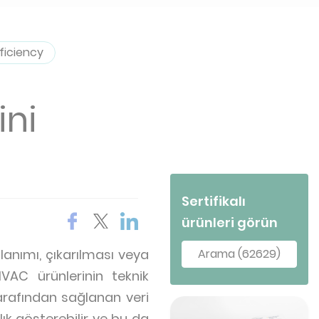
ficiency
ini
Sertifikalı
ürünleri görün
llanımı, çıkarılması veya
Arama (62629)
VAC ürünlerinin teknik
 tarafından sağlanan veri
ık gösterebilir ve bu da