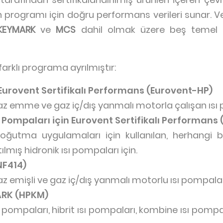
on programı için doğru performans verileri sunar. Ver
 KEYMARK
ve
MCS
dahil olmak üzere beş temel 
farklı programa ayrılmıştır:
 Eurovent Sertifikalı Performans (Eurovent-HP)
 gaz emme ve gaz iç/dış yanmalı motorla çalışan ısı 
 Pompaları için Eurovent Sertifikalı Performans
oğutma uygulamaları için kullanılan, herhangi bir
mış hidronik ısı pompaları için.
NF414)
gaz emişli ve gaz iç/dış yanmalı motorlu ısı pompaları
ARK (HPKM)
sı pompaları, hibrit ısı pompaları, kombine ısı pompala