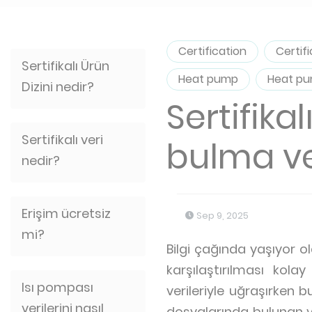
Certification
Certif
Sertifikalı Ürün
Heat pump
Heat p
Dizini nedir?
Sertifikal
Sertifikalı veri
bulma v
nedir?
Erişim ücretsiz
Sep 9, 2025
mi?
Bilgi çağında yaşıyor ol
karşılaştırılması kol
Isı pompası
verileriyle uğraşırken b
verilerini nasıl
dosyalarında bulunan ve