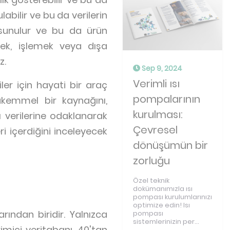
abilir ve bu da verilerin
de sunulur ve bu da ürün
emek, işlemek veya dışa
z.
Sep 9, 2024
Verimli ısı
iler için hayati bir araç
pompalarının
 mükemmel bir kaynağını,
kurulması:
ı verilerine odaklanarak
Çevresel
eri içerdiğini inceleyecek
dönüşümün bir
zorluğu
Özel teknik
dokümanımızla ısı
pompası kurulumlarınızı
optimize edin! Isı
ından biridir. Yalnızca
pompası
sistemlerinizin per...
imiçi veritabanı, 40'tan