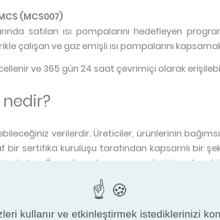
n MCS (MCS007)
azarında satılan ısı pompalarını hedefleyen progr
ikle çalışan ve gaz emişli ısı pompalarını kapsamak
ellenir ve 365 gün 24 saat çevrimiçi olarak erişilebil
i nedir?
nebileceğiniz verilerdir. Üreticiler, ürünlerinin bağım
f bir sertifika kuruluşu tarafından kapsamlı bir şe
 ederler. Önemli performans verileri tarafsız bi
ığı gibi performans göstereceği garanti edilir.
an programa değişiklik gösterse de, ısı pompası 
leri kullanır ve etkinleştirmek istediklerinizi ko
fabrika denetimleri, yazılım kontrolleri ve sıkı p