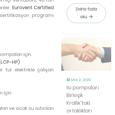
iler,
Eurovent Certified
Daha fazla
sertifikasyon programı
oku
pompaları için.
 (LCP-HP)
 tür elektrikle çalışan
Mar 3, 2025
Isı pompaları
 için.
Birleşik
Krallık'taki
rı ve sıcak su ısıtıcıları
ortaklıkları