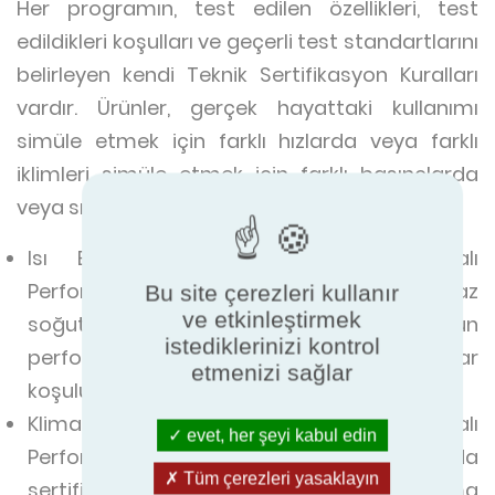
Her programın, test edilen özellikleri, test
edildikleri koşulları ve geçerli test standartlarını
belirleyen kendi Teknik Sertifikasyon Kuralları
vardır. Ürünler, gerçek hayattaki kullanımı
simüle etmek için farklı hızlarda veya farklı
iklimleri simüle etmek için farklı basınçlarda
veya sıcaklıklarda değerlendirilebilir. Örneğin:
Isı Eşanjörleri için Eurovent Sertifikalı
Performans programı, CO2 gaz
Bu site çerezleri kullanır
ve etkinleştirmek
soğutucularını dokuz farklı bölgedeki ürün
istediklerinizi kontrol
performansını temsil eden dokuz farklı pazar
etmenizi sağlar
koşulunda test eder.
Klima Santralleri için Eurovent Sertifikalı
evet, her şeyi kabul edin
Performans programı kapsamında
Tüm çerezleri yasaklayın
sertifikalandırılan ürünler, doğru karşılaştırma