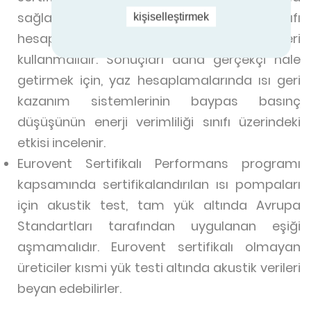
sağlamak için yaz ve kış enerji verimliliği sınıfı
kişiselleştirmek
hesaplamaları için aynı referans şehirleri
kullanmalıdır. Sonuçları daha gerçekçi hale
getirmek için, yaz hesaplamalarında ısı geri
kazanım sistemlerinin baypas basınç
düşüşünün enerji verimliliği sınıfı üzerindeki
etkisi incelenir.
Eurovent Sertifikalı Performans programı
kapsamında sertifikalandırılan ısı pompaları
için akustik test, tam yük altında Avrupa
Standartları tarafından uygulanan eşiği
aşmamalıdır. Eurovent sertifikalı olmayan
üreticiler kısmi yük testi altında akustik verileri
beyan edebilirler.