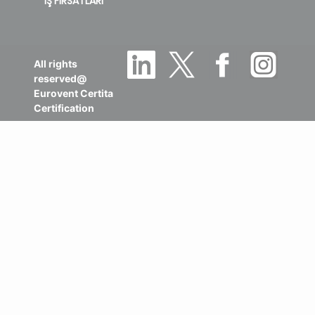
İŞ FIRSATLARI
All rights
reserved@
Eurovent Certita
Certification