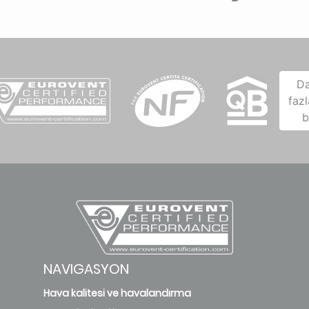
D
fazl
b
NAVIGASYON
Hava kalitesi ve havalandırma