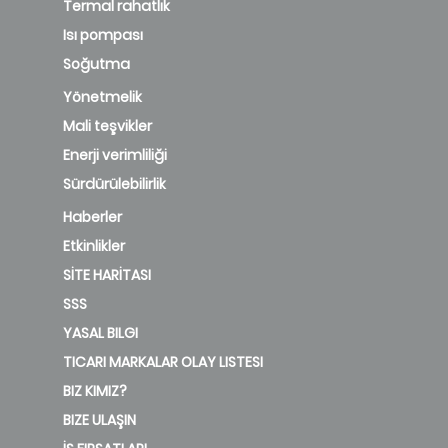
Termal rahatlık
Isı pompası
Soğutma
Yönetmelik
Mali teşvikler
Enerji verimliliği
Sürdürülebilirlik
Haberler
Etkinlikler
SİTE HARİTASI
SSS
YASAL BILGI
TICARI MARKALAR OLAY LISTESI
BIZ KIMIZ?
BIZE ULAŞIN