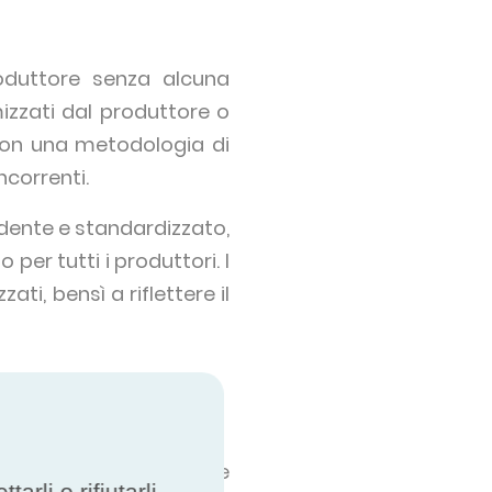
roduttore senza alcuna
mizzati dal produttore o
con una metodologia di
ncorrenti.
endente e standardizzato,
per tutti i produttori. I
i, bensì a riflettere il
eino dei divari tra le
rli o rifiutarli