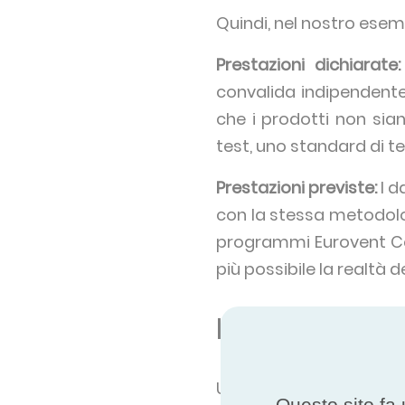
Quindi, nel nostro esem
Prestazioni dichiarate:
convalida indipendente.
che i prodotti non si
test, uno standard di te
Prestazioni previste:
I d
con la stessa metodologi
programmi Eurovent Cert
più possibile la realtà d
Il divario di p
Utilizzando l'esempio
Questo sito fa 