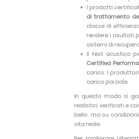
I prodotti certifi
di trattamento del
classe di efficien
rendere i risultati 
sistemi di recupero
Il test acustico pe
Certified Perform
carico. I produttor
carico parziale.
In questo modo si gara
realistici, verificati e
bello, ma su condizion
vita reale.
Per migliorare ulterio