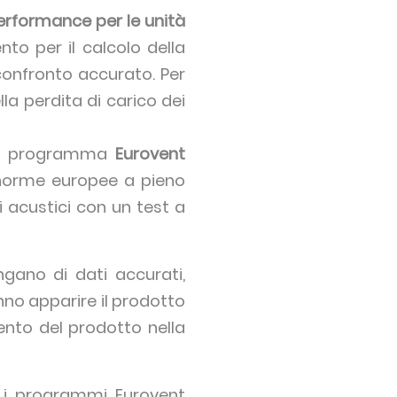
Performance per le unità
nto per il calcolo della
 confronto accurato. Per
ella perdita di carico dei
 del programma
Eurovent
 norme europee a pieno
i acustici con un test a
ngano di dati accurati,
anno apparire il prodotto
ento del prodotto nella
e, i programmi Eurovent