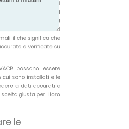
entito sulle prestazioni
llo può raggiungere il
mali molto specifiche. I
rsi, in climi o ambienti
mali, il che significa che
accurate e verificate su
 HVACR possono essere
 cui sono installati e le
edere a dati accurati e
scelta giusta per il loro
re le