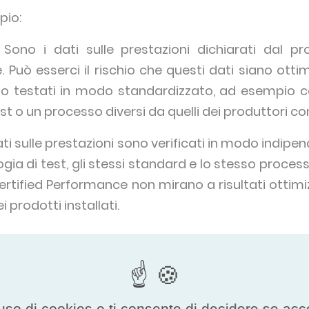
pio:
Sono i dati sulle prestazioni dichiarati dal p
 Può esserci il rischio che questi dati siano otti
ano testati in modo standardizzato, ad esempio 
st o un processo diversi da quelli dei produttori co
ati sulle prestazioni sono verificati in modo indip
a di test, gli stessi standard e lo stesso processo 
ified Performance non mirano a risultati ottimizzat
ei prodotti installati.
restazioni
 precedente, è chiaro come sia facile che si cr
uso di cookies e ti consente di decidere se accetta