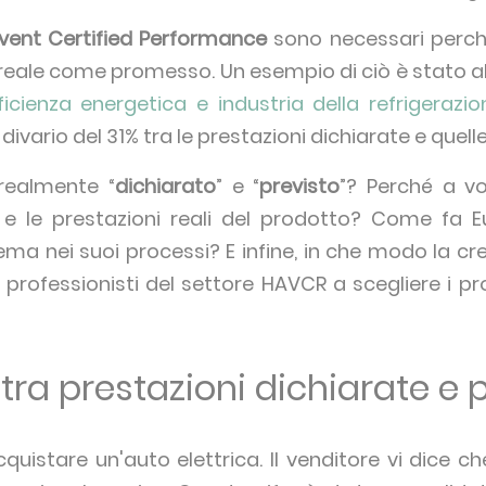
vent Certified Performance
sono necessari perché 
reale come promesso. Un esempio di ciò è stato al 
ficienza energetica e industria della refrigerazio
ivario del 31% tra le prestazioni dichiarate e quell
 realmente “
dichiarato
” e “
previsto
”? Perché a vo
io e le prestazioni reali del prodotto? Come fa E
ma nei suoi processi? E infine, in che modo la cr
 professionisti del settore HAVCR a scegliere i p
 tra prestazioni dichiarate e 
uistare un'auto elettrica. Il venditore vi dice c