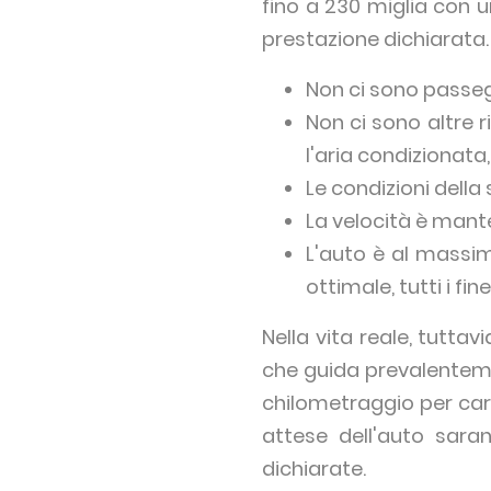
fino a 230 miglia con u
prestazione dichiarata. 
Non ci sono passeg
Non ci sono altre 
l'aria condizionata, 
Le condizioni della
La velocità è mant
L'auto è al massim
ottimale, tutti i fin
Nella vita reale, tuttav
che guida prevalentement
chilometraggio per caric
attese dell'auto saran
dichiarate.