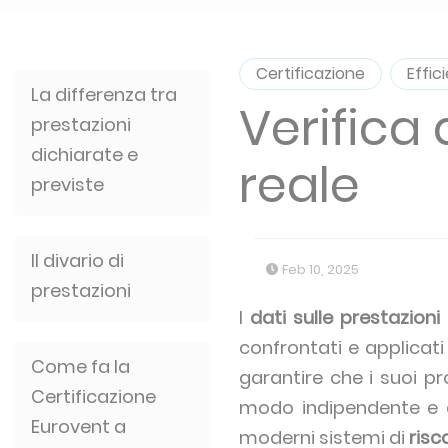
Certificazione
Effic
La differenza tra
Verifica 
prestazioni
dichiarate e
reale
previste
Il divario di
Feb 10, 2025
prestazioni
I
dati sulle prestazioni
confrontati e applicati
Come fa la
garantire che i suoi pr
Certificazione
modo indipendente e di
Eurovent a
moderni sistemi di
risc