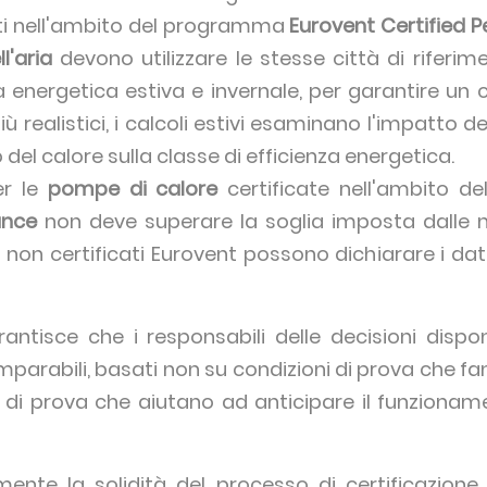
cati nell'ambito del programma
Eurovent Certified 
l'aria
devono utilizzare le stesse città di riferime
za energetica estiva e invernale, per garantire un
più realistici, i calcoli estivi esaminano l'impatto d
 del calore sulla classe di efficienza energetica.
r le
pompe di calore
certificate nell'ambito
ance
non deve superare la soglia imposta dalle
i non certificati Eurovent possono dichiarare i dat
ntisce che i responsabili delle decisioni dispo
 comparabili, basati non su condizioni di prova che f
i di prova che aiutano ad anticipare il funzionam
rmente la solidità del processo di certificazion