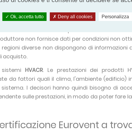
e quelle attese. La casa automobilistica non ha m
infatti dimostrato in laboratorio che il mode
Ok, accetta tutto
Deny all cookies
Personalizza
to - ma questo è ottenibile solo in condizioni otti
tativi dell'uso reale da parte di utenti finali dive
il produttore non fornisce dati per condizioni non otti
in regioni diverse non dispongono di informazioni 
di acquisto.
i sistemi
HVACR
. Le prestazioni dei prodotti
 da fattori quali il clima, l'ambiente (edificio) in
 sistema. I decisori hanno quindi bisogno di acc
endente sulle prestazioni, in modo da poter fare la 
rtificazione Eurovent a trova