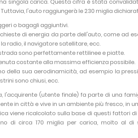
na singola carica. Questa cifra è stata convalida
Tuttavia, l'auto raggiungerà le 230 miglia dichiarat
geri o bagagli aggiuntivi.
richieste di energia da parte dell'auto, come ad e
la radio, il navigatore satellitare, ecc.
 strada sono perfettamente rettilinee e piatte.
enuta costante alla massima efficienza possibile.
o della sua aerodinamicità, ad esempio la press
estrini sono chiusi, ecc.
ia, l'acquirente (utente finale) fa parte di una fam
e in città e vive in un ambiente più fresco, in una
a viene ricalcolato sulla base di questi fattori di 
no di circa 170 miglia per carica, molto al di 