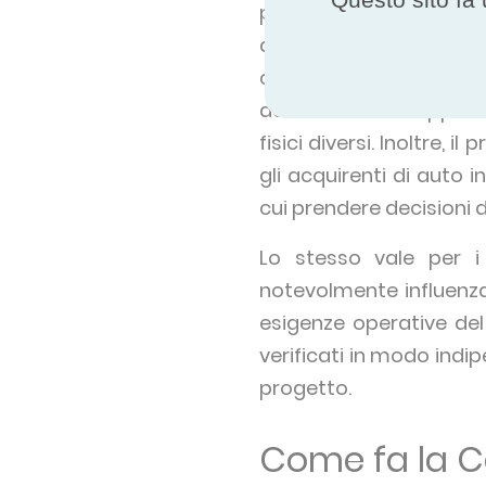
prestazioni dichiarate 
dichiarate - è stato 
chilometraggio dichiara
dati non sono rappresen
fisici diversi. Inoltre, 
gli acquirenti di auto 
cui prendere decisioni 
Lo stesso vale per 
notevolmente influenzate
esigenze operative del
verificati in modo indip
progetto.
Come fa la Ce