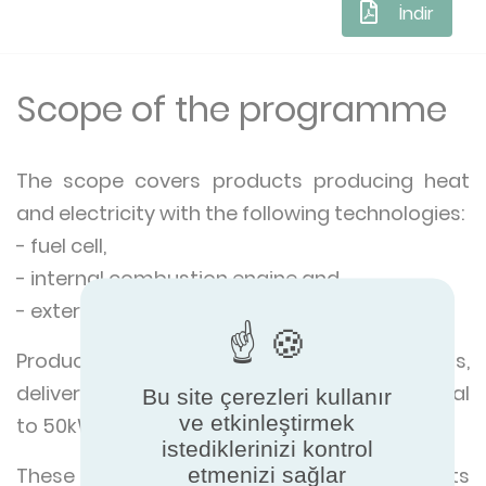
İndir
Scope of the programme
The scope covers products producing heat
and electricity with the following technologies:
- fuel cell,
- internal combustion engine and
- external combustion engine.
Products covered: Appliances fueled by gas,
delivering an electric power less than or equal
Bu site çerezleri kullanır
ve etkinleştirmek
to 50kW are covered.
istediklerinizi kontrol
etmenizi sağlar
These appliances could include the products