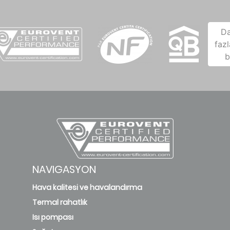
D
fazl
b
NAVIGASYON
Hava kalitesi ve havalandırma
Termal rahatlık
Isı pompası