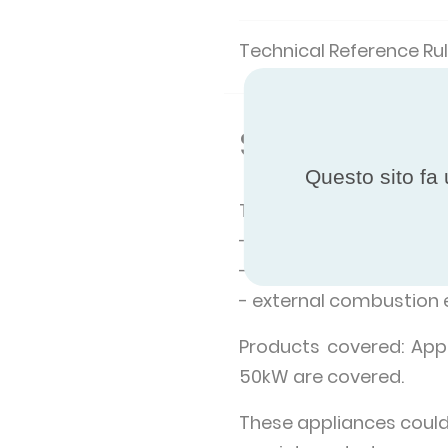
Technical Reference Rul
Scope of th
Questo sito fa 
The scope covers produc
- fuel cell,
- internal combustion 
- external combustion 
Products covered: Appl
50kW are covered.
These appliances could 