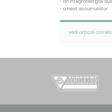
- an integrated gas aux
- a heat accumulator
vedi articoli correla