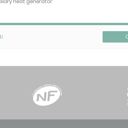
iliary heat generator
ti