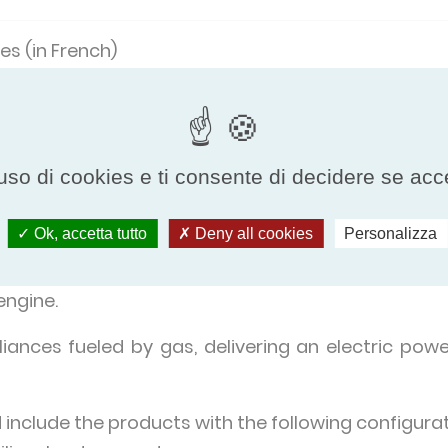
es (in French)
e programme
uso di cookies e ti consente di decidere se accetta
ts producing heat and electricity with the follow
Ok, accetta tutto
Deny all cookies
Personalizza
engine and
engine.
iances fueled by gas, delivering an electric powe
include the products with the following configura