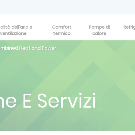
alità dell'aria e
Comfort
Pompe di
Refri
ventilazione
termico
calore
ombined Heat and Power
e E Servizi