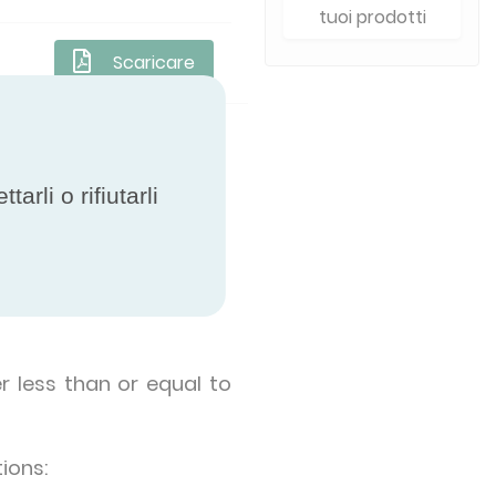
tuoi prodotti
Scaricare
rli o rifiutarli
ing technologies:
r less than or equal to
tions: