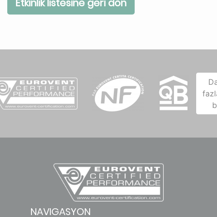
Etkinlik listesine geri dön
D
fazl
b
NAVIGASYON