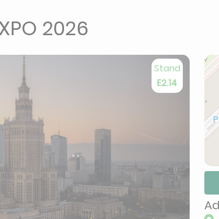
XPO 2026
Stand
E2.14
Ad