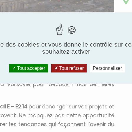
10:00
Heure de fin:
26 févr. 2026, 17:00
ise des cookies et vous donne le contrôle sur 
souhaitez activer
Expo
, le rendez-vous incontournable des
Tout accepter
Tout refuser
Personnaliser
ntrale. Du
24 au 26 février 2026
, nous vous
à Varsovie pour découvrir nos dernières
ll E – E2.14
pour échanger sur vos projets et
 Eurovent. Ne manquez pas cette opportunité
rer les tendances qui façonnent l’avenir du