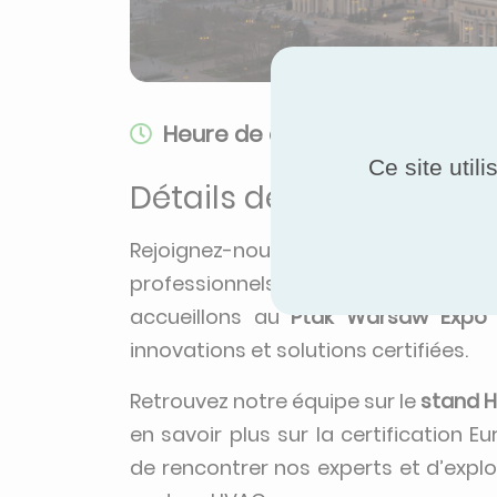
Heure de début:
24 févr. 2026, 
Ce site util
Détails de l'évènement
Rejoignez-nous au
Warsaw HVAC 
professionnels du CVC en Europe ce
accueillons au
Ptak Warsaw Expo
innovations et solutions certifiées.
Retrouvez notre équipe sur le
stand Ha
en savoir plus sur la certification
de rencontrer nos experts et d’explo