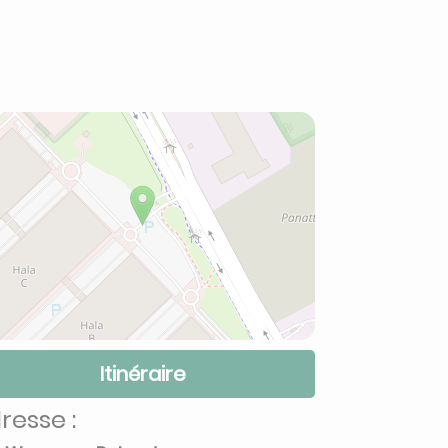
Itinéraire
resse :