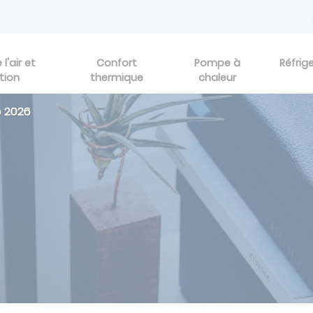
l'air et
Confort
Pompe à
Réfrig
tion
thermique
chaleur
 2026