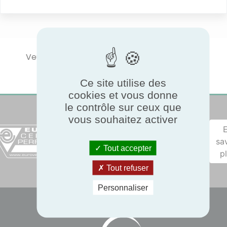
Veuillez sélectionner un type de produit pour
afficher les performances certifiées.
Ce site utilise des
cookies et vous donne
le contrôle sur ceux que
vous souhaitez activer
sa
Tout accepter
p
Tout refuser
Personnaliser