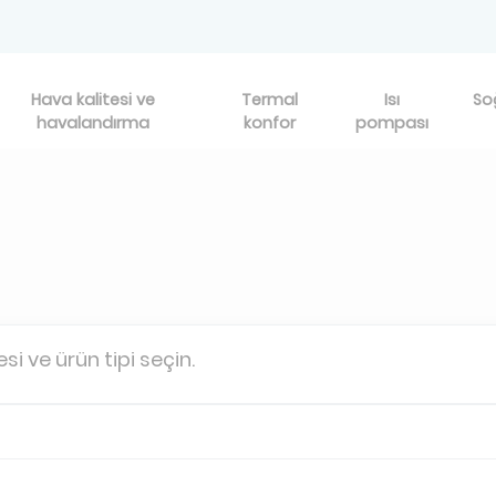
Hava kalitesi ve
Termal
Isı
So
havalandırma
konfor
pompası
esi ve ürün tipi seçin.