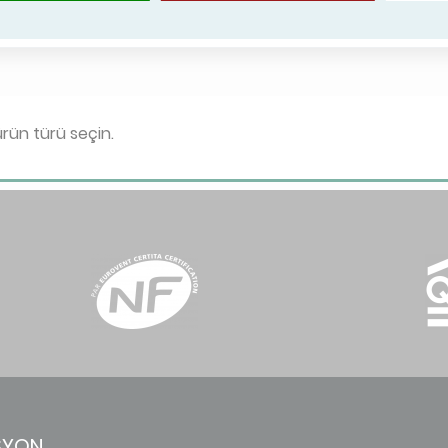
Tüm filtrele
rün türü seçin.
its
Real unit, heating only, with 
recovery
versible, with heat
Real unit, reversible, without
heat recovery
rovent
SYON