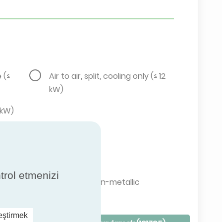
e (≤
Air to air, split, cooling only (≤ 12
kW)
2 kW)
ntrol etmenizi
Semi-rigid, non-metallic
leştirmek