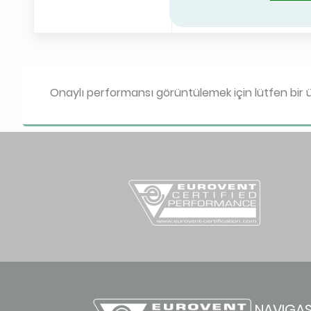
Air filters
Air filters
Onaylı performansı görüntülemek için lütfen bir ü
Air handling un
Model box
Real unit, re
recovery
Air Purifiers Eu
NAVIGA