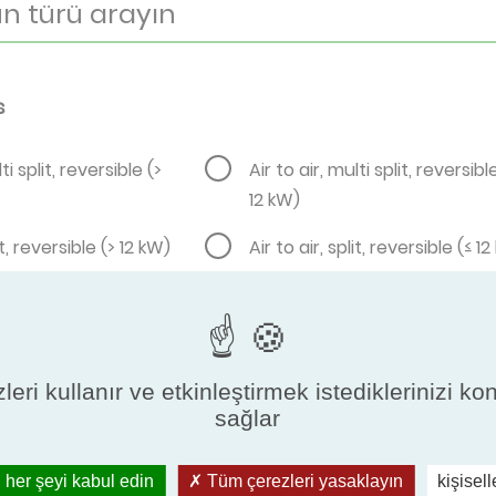
s
ti split, reversible (>
Air to air, multi split, reversibl
12 kW)
it, reversible (> 12 kW)
Air to air, split, reversible (≤ 1
leri kullanır ve etkinleştirmek istediklerinizi ko
d, metallic
Rectangular, rigid, metallic
sağlar
 her şeyi kabul edin
Tüm çerezleri yasaklayın
kişisel