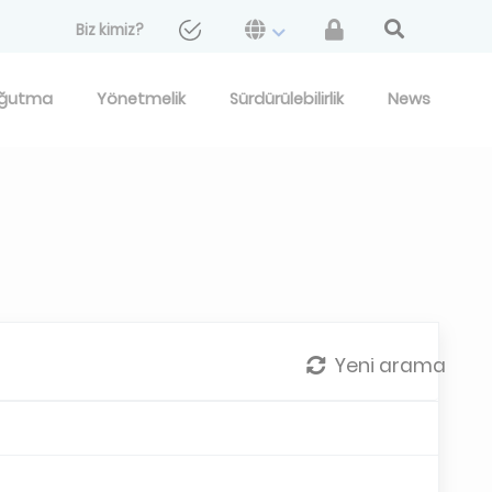
Biz kimiz?
ğutma
Yönetmelik
Sürdürülebilirlik
News
Yeni arama