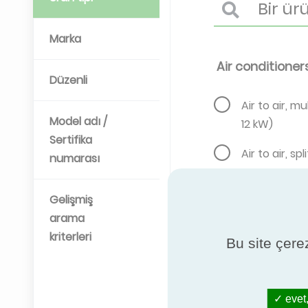
Marka
Air conditioner
Düzenli
Air to air, mul
Model adı /
12 kW)
Sertifika
Air to air, spl
numarası
Gelişmiş
Air ducts
arama
kriterleri
Bu site çerez
Circular, rigi
evet,