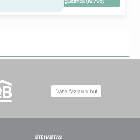
ri temizle
Uygulamak (
191795
)
heat
Real unit, heating only, without
heat recovery
Daha fazlasını bul
SİTE HARİTASI