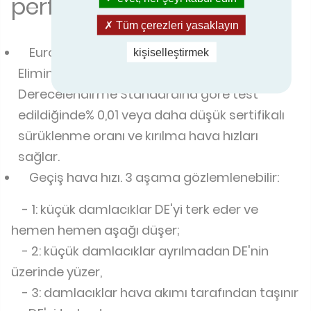
performanslar
Tüm çerezleri yasaklayın
Eurovent Sertifikalı Performans (ECP) Drift
kişiselleştirmek
Eliminator sertifika programı, ilgili Eurovent
Derecelendirme Standardına göre test
edildiğinde% 0,01 veya daha düşük sertifikalı
sürüklenme oranı ve kırılma hava hızları
sağlar.
Geçiş hava hızı. 3 aşama gözlemlenebilir:
- 1: küçük damlacıklar DE'yi terk eder ve
hemen hemen aşağı düşer;
- 2: küçük damlacıklar ayrılmadan DE'nin
üzerinde yüzer,
- 3: damlacıklar hava akımı tarafından taşınır