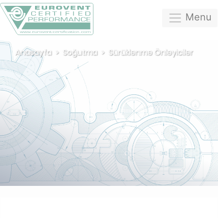
Menu
Anasayfa
Soğutma
Sürüklenme Önleyiciler