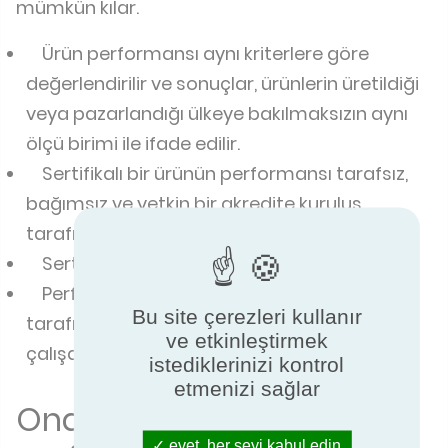
mümkün kılar.
Ürün performansı aynı kriterlere göre
değerlendirilir ve sonuçlar, ürünlerin üretildiği
veya pazarlandığı ülkeye bakılmaksızın aynı
ölçü birimi ile ifade edilir.
Sertifikalı bir ürünün performansı tarafsız,
bağımsız ve yetkin bir akredite kuruluş
tarafından doğrulanır.
Sertifikalı ürünler standartlara uygundur.
Performansı onaylanan bir ürün, üretici
Bu site çerezleri kullanır
tarafından belirtilen özelliklere göre
ve etkinleştirmek
çalışacaktır.
istediklerinizi kontrol
etmenizi sağlar
Onayladığımız
evet, her şeyi kabul edin