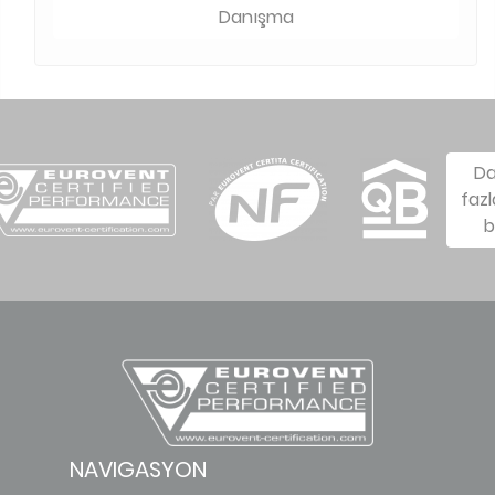
Danışma
D
fazl
b
NAVIGASYON