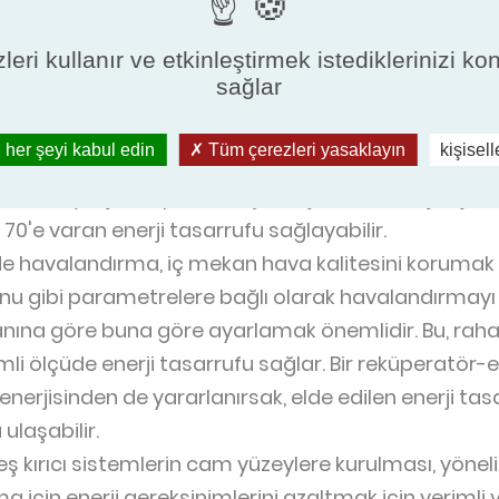
erecede uygulanabilirliği ve yüksek tasarruf potansi
leri kullanır ve etkinleştirmek istediklerinizi ko
sağlar
ava bariyerlerinin montajı: bunlar, iç ve dış arasındak
zaman bir otelin girişi önemli ölçüde klima kayıpları
 her şeyi kabul edin
Tüm çerezleri yasaklayın
kişisel
n, açık kalan veya elverişsiz rüzgar yönüne sahip ba
desi veya çift kapı montajı, müşterilerin ve çalışan
 70'e varan enerji tasarrufu sağlayabilir.
e havalandırma, iç mekan hava kalitesini korumak iç
 gibi parametrelere bağlı olarak havalandırmayı
ına göre buna göre ayarlamak önemlidir. Bu, rahat b
 ölçüde enerji tasarrufu sağlar. Bir reküperatör-
enerjisinden de yararlanırsak, elde edilen enerji tas
ulaşabilir.
ş kırıcı sistemlerin cam yüzeylere kurulması, yöne
a için enerji gereksinimlerini azaltmak için verimli 