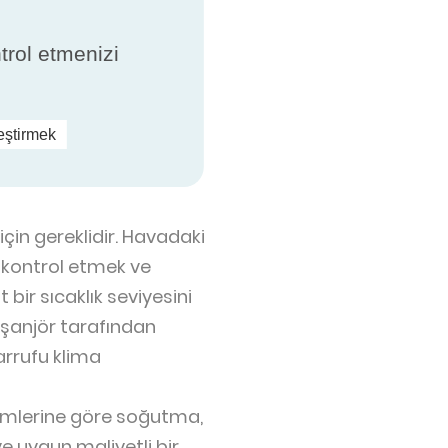
yeli vardır:
ntrol etmenizi
i ısı alışverişini en aza
na neden olur ( sıcak ve
leştirmek
sit otomatik kapılar
ların konforunu
in gereklidir. Havadaki
 kontrol etmek ve
ir sıcaklık seviyesini
eşanjör tarafından
arrufu klima
limlerine göre soğutma,
ve uygun maliyetli bir