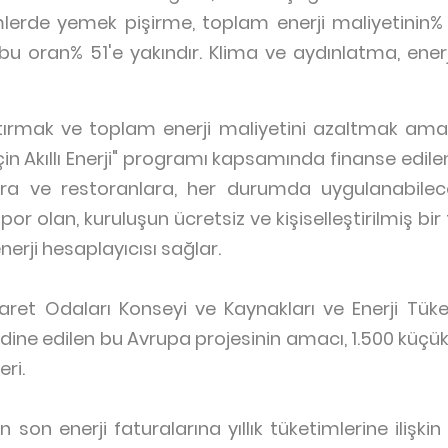
imlerde yemek pişirme, toplam enerji maliyetinin% 
bu oran% 51'e yakındır. Klima ve aydınlatma, enerj
rtırmak ve toplam enerji maliyetini azaltmak amacı
i İçin Akıllı Enerji" programı kapsamında finanse ed
ara ve restoranlara, her durumda uygulanabilece
por olan, kuruluşun ücretsiz ve kişiselleştirilmiş bir
nerji hesaplayıcısı sağlar.
ret Odaları Konseyi ve Kaynakları ve Enerji Tük
dine edilen bu Avrupa projesinin amacı, 1.500 küçük 
eri.
 son enerji faturalarına yıllık tüketimlerine ilişkin