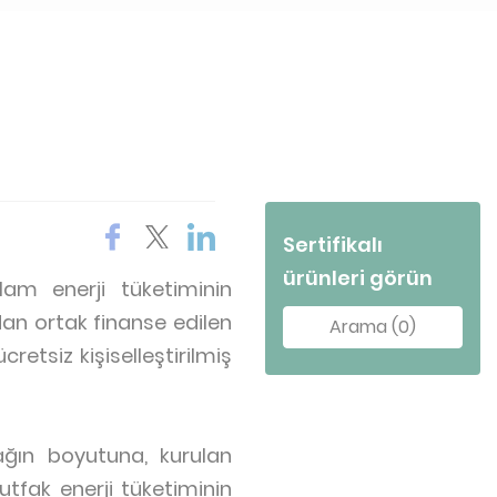
Sertifikalı
ürünleri görün
plam enerji tüketiminin
dan ortak finanse edilen
Arama (0)
retsiz kişiselleştirilmiş
ağın boyutuna, kurulan
fak enerji tüketiminin