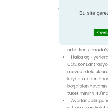
Bazı önlemlerin yüksek d
Bu site çerez
Kuruluşun girişine h
indirir, çünkü çoğu 
evet,
soğuk için), örneği
nedeniyle. Hava per
artırırken klimada%
Halka açık yerlerd
CO2 konsantrasyonu
mevcut doluluk oran
kaybetmeden önemli
boşaltılan havanın 
tüketiminin% 40'ına 
Ayarlanabilir güne
ısıtma ve aydınlatm