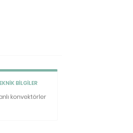
EKNIK BILGILER
anlı konvektörler