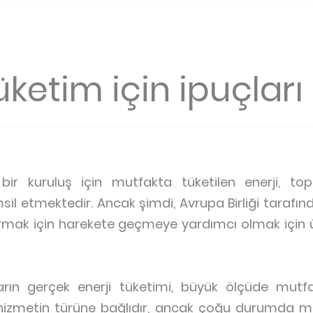
üketim için ipuçları
 bir kuruluş için mutfakta tüketilen enerji, to
msil etmektedir. Ancak şimdi, Avrupa Birliği tarafın
rtırmak için harekete geçmeye yardımcı olmak için üc
arın gerçek enerji tüketimi, büyük ölçüde mutf
izmetin türüne bağlıdır, ancak çoğu durumda mut