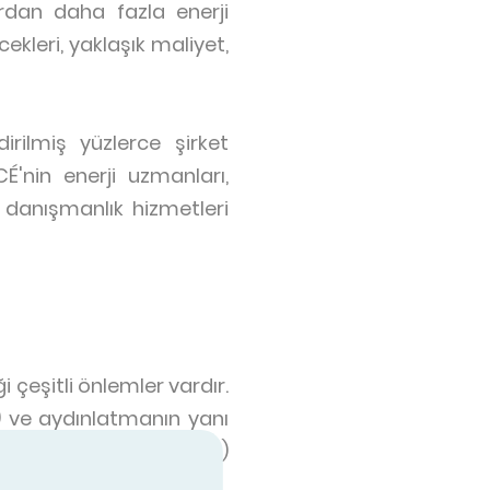
ardan daha fazla enerji
ekleri, yaklaşık maliyet,
irilmiş yüzlerce şirket
É'nin enerji uzmanları,
 danışmanlık hizmetleri
i çeşitli önlemler vardır.
u) ve aydınlatmanın yanı
eya profesyonel ekipman)