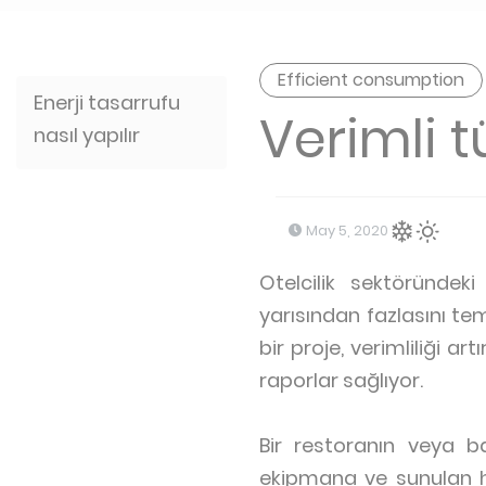
Efficient consumption
Enerji tasarrufu
Verimli t
nasıl yapılır
May 5, 2020
Otelcilik sektöründeki
yarısından fazlasını te
bir proje, verimliliği a
raporlar sağlıyor.
Bir restoranın veya b
ekipmana ve sunulan h