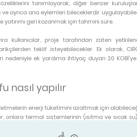
zelliklerini tanımlayarak, diğer benzer kuruluşl
 ve ayrıca ana eylemleri bileceklerdir. uygulayabilec
e yatırımı geri kazanmak için tahmini süre.
nra kullanıcılar, proje tarafından zaten yetkilend
kçilerden teklif isteyebilecekler. Ek olarak, CIRC
eri nedeniyle ek yardıma ihtiyaç duyan 20 KOBİ'ye
fu nasıl yapılır
letmelerin enerji tüketimini azaltmak için alabileceğ
er, onlara termal sistemlerinin (ısıtma ve sıcak s
eylemlerin (binalarının cepheleri ve pencereleri v
acaklarını göstermektedir.