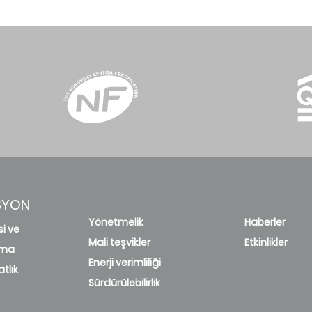
SYON
Yönetmelik
Haberler
si ve
Mali teşvikler
Etkinlikler
rma
Enerji verimliliği
tlık
Sürdürülebilirlik