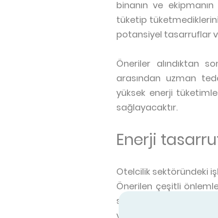
binanın ve ekipmanın ö
tüketip tüketmediklerini
potansiyel tasarruflar v
Öneriler alındıktan so
arasından uzman tedari
yüksek enerji tüketiml
sağlayacaktır.
Enerji tasarru
Otelcilik sektöründeki iş
Önerilen çeşitli önleml
sıra çevredeki belirli 
verimliliğini nasıl artır