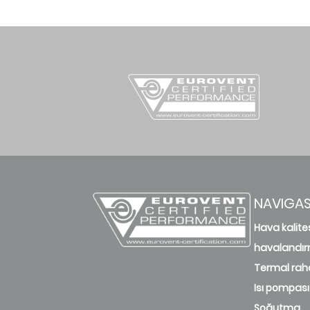
NAVIGA
Hava kalite
havalandı
Termal raha
Isı pompası
Soğutma