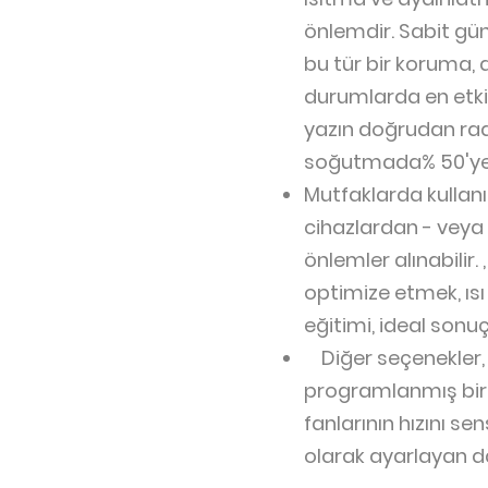
önlemdir. Sabit gün
bu tür bir koruma,
durumlarda en etkil
yazın doğrudan rady
soğutmada% 50'ye, 
Mutfaklarda kullanıl
cihazlardan - veya 
önlemler alınabilir
optimize etmek, ısı 
eğitimi, ideal sonu
Diğer seçenekler, b
programlanmış bir k
fanlarının hızını s
olarak ayarlayan da