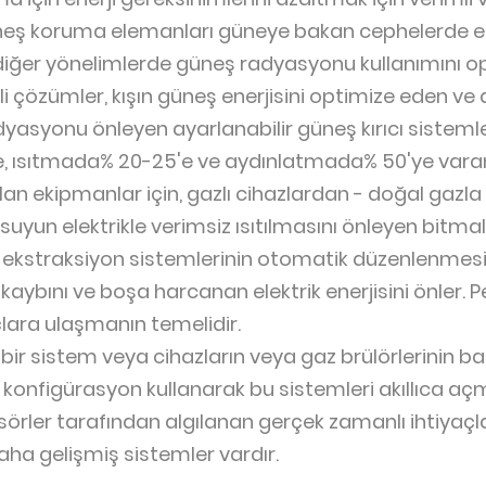
eş koruma elemanları güneye bakan cephelerde etkil
 diğer yönelimlerde güneş radyasyonu kullanımını o
i çözümler, kışın güneş enerjisini optimize eden ve d
asyonu önleyen ayarlanabilir güneş kırıcı sistemler
ısıtmada% 20-25'e ve aydınlatmada% 50'ye varan t
an ekipmanlar için, gazlı cihazlardan - doğal gazla ç
suyun elektrikle verimsiz ısıtılmasını önleyen bitmal
. , ekstraksiyon sistemlerinin otomatik düzenlenmesi
kaybını ve boşa harcanan elektrik enerjisini önler. Pe
çlara ulaşmanın temelidir.
ir sistem veya cihazların veya gaz brülörlerinin ba
onfigürasyon kullanarak bu sistemleri akıllıca açma
ensörler tarafından algılanan gerçek zamanlı ihtiya
ha gelişmiş sistemler vardır.