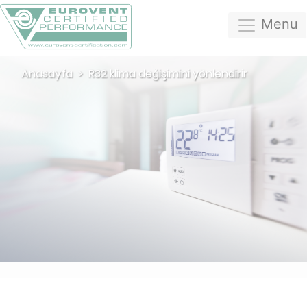
Menu
Anasayfa
R32 klima değişimini yönlendirir