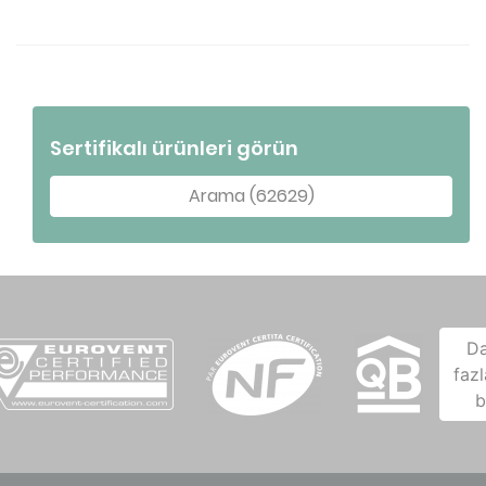
Sertifikalı ürünleri görün
Arama (62629)
D
fazl
b