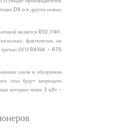
ПГП уводят производителей
темах DX и в других новых
ативой является R32, ГФУ,
оскольку, фактически, он
шь третью ПГП R410A - 675
ванным газом в обозримом
ого гаха будут запрещать
ряда которых ниже 3 кВт -
ионеров