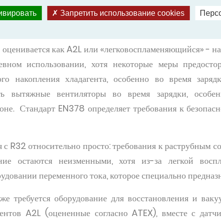
простое восстановление и повторное использование бла
тивировать
Запретить использование cookies
Перс
 ремонт утечки из-за отсутствия скольжения.
 оценивается как A2L или «легковоспламеняющийся» - на 
евном использовании, хотя некоторые меры предосто
го накопления хладагента, особенно во время заряд
ать вытяжные вентиляторы во время зарядки, особе
зоне. Стандарт EN378 определяет требования к безопа
я с R32 относительно просто: требования к раструбным 
ие остаются неизменными, хотя из-за легкой воспл
рудовании переменного тока, которое специально предназн
е требуется оборудование для восстановления и ваку
гентов A2L (оцененные согласно ATEX), вместе с датчи