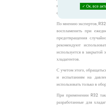
низких участках; более 
Ок, все ак
состоянию; и более легкий
По мнению экспертов, R32
воспламенить при ежедн
предотвращения случайно
рекомендуют использов
используется в закрытой 
хладагентов.
С учетом этого, обращатьс
и испытаниям на давлен
использовать только в обо
При применении R32 такж
разработанные для хлада