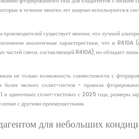
ованию фторированного газа для хладагентов с низким 
которые в течение многих лет широко используются в сис
а производителей существует мнение, что лучшей альтерн
 основном аналогичные характеристики, что и R410A (п
ных частей смеси, составляющей R410A), но обладает ли
никам не только возможность совместимости с фториро
я более мелких сплит-систем - правила фторированн
 в одиночных сплит-системах с 2025 года, размеры за
епление с другими преимуществами.
адагентом для небольших кондиц