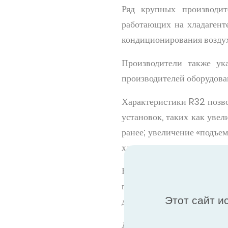
Ряд крупных производит
работающих на хладагенте
кондиционирования воздух
Производители также ук
производителей оборудова
Характеристики R32 позво
установок, таких как уве
ранее; увеличение «подъе
хладагента системы по сра
Немного повышенное давл
по сравнению с R410A, а 
Этот сайт и
другим общим хладагентом 
Дополнительные преимущ