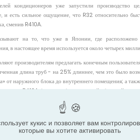
елей кондиционеров уже запустили производство цел
, и есть сильное ощущение, что R32 относительно быс
а, сменив R410A.
азывают на то, что уже в Японии, где расположено
ния, в настоящее время используется около четырех милл
ляют производителям предлагать конечным пользовател
личенная длина труб - на 25% длиннее, чем это было воз
ма» от наружного блока до внутреннего помещения; а так
внению с R410A благодаря более высокой объемной емкос
ение и плотность также вносят вклад в общую улучшенн
также 10%-ное снижение потребления электроэнергии сис
спользует кукис и позволяет вам контролиро
в более старых системах переменного тока.
которые вы хотите активировать
ества нового хладагента включают повышенную теп