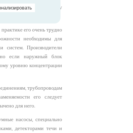
годаря однокомпонентному
онализировать
практике его очень трудно
рожности необходимы для
ки систем. Производители
нно если наружный блок
сному уровню концентрации
соединениям, трубопроводам
аменяемости его следует
ачено для него.
умные насосы, специально
ками, детекторами течи и