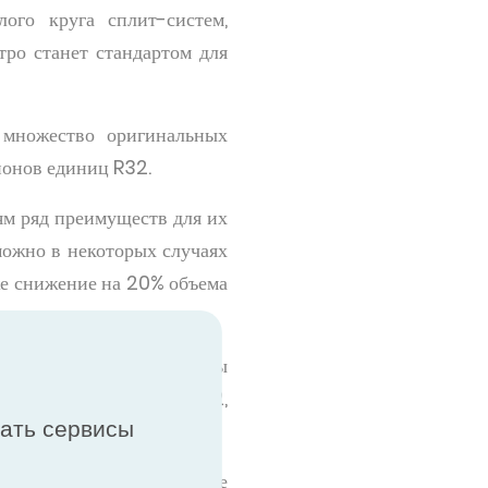
ого круга сплит-систем,
тро станет стандартом для
 множество оригинальных
ионов единиц R32.
ям ряд преимуществ для их
можно в некоторых случаях
же снижение на 20% объема
ти.
ую эффективность системы
темой по сравнению с R22,
вать сервисы
ловую мощность на более