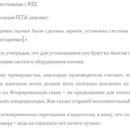
местимыми с R32.
изация FETA заявляет:
димые оценки были сделаны заранее, установка системы
негорючие].»
, утверждая, что для установщиков это будет во многом
укции систем и оборудования похожи.
му преимущества, некоторые производители считают, чт
 в конечном итоге должен быть поэтапно исключен из
 по Фторированным газам - он предназначен для относ
ьших кондиционерах. Как сказал старший исполнительный
кратковременным переходным хладагентом, я вижу, что он
мера - ведь на горизонте нет ничего лучше».