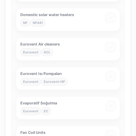
Domestic solar water heaters
NF
NF441
Eurovent Air cleaners
Eurovent
ACL
Eurovent Isı Pompaları
Eurovent
Eurovent-HP
Evaporatif Soğutma
Eurovent
EC
Fan Coil Units