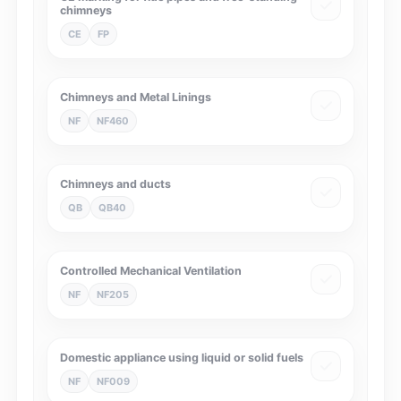
chimneys
CE
FP
Chimneys and Metal Linings
NF
NF460
Chimneys and ducts
QB
QB40
Controlled Mechanical Ventilation
NF
NF205
Domestic appliance using liquid or solid fuels
NF
NF009