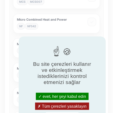
MCS
MCS007
Micro Combined Heat and Power
NF
NF542
Mobile liquid fuel heaters
NF
NF128
Bu site çerezleri kullanır
Multi-energy
ve etkinleştirmek
istediklerinizi kontrol
NF
NF462
etmenizi sağlar
NF Air cleaners
evet, her şeyi kabul edin
NF
NF536
Tüm çerezleri yasaklayın