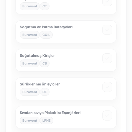
Eurovent
CT
Soğutma ve Isıtma Bataryaları
Eurovent
COIL
Soğutulmuş Kirişler
Eurovent
CB
Sürüklenme önleyiciler
Eurovent
DE
Sıvıdan sıvıya Plakalı Isı Eşanjörleri
Eurovent
LPHE