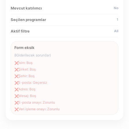
Mevcut katılımcı
No
Seçilen programlar
1
Aktif filtre
All
Form eksik
8
Giderilecek sorun(lar)
İsim: Boş
❌
Şirket: Boş
❌
Şehir: Boş
❌
E-posta: Geçersiz
❌
Adres: Boş
❌
Mesaj: Boş
❌
E-posta onayı: Zorunlu
❌
Veri işleme onayı: Zorunlu
❌