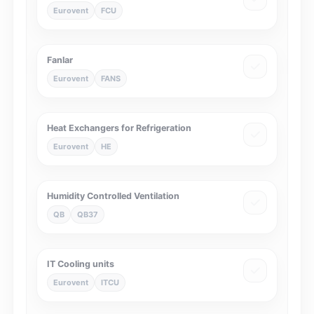
Eurovent
FCU
Fanlar
Eurovent
FANS
Heat Exchangers for Refrigeration
Eurovent
HE
Humidity Controlled Ventilation
QB
QB37
IT Cooling units
Eurovent
ITCU