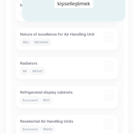
kişiselleştirmek
NF Heat Pumps
NF
NF414
Nature of excellence for Air Handling Unit
NEx
NEXAHU
Radiators
NF
NF047
Refrigerated display cabinets
Eurovent
RDC
Residential Air Handling Units
Eurovent
RAHU