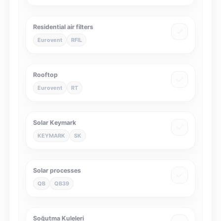
Residential air filters
Eurovent
RFIL
Rooftop
Eurovent
RT
Solar Keymark
KEYMARK
SK
Solar processes
QB
QB39
Soğutma Kuleleri