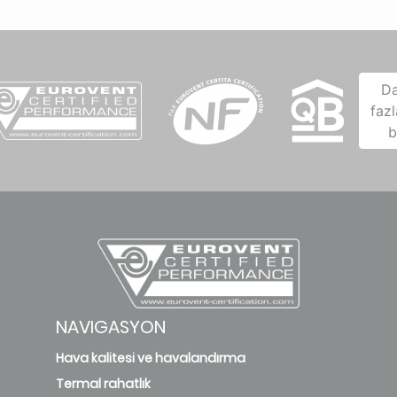
D
fazl
b
NAVIGASYON
Hava kalitesi ve havalandırma
Termal rahatlık