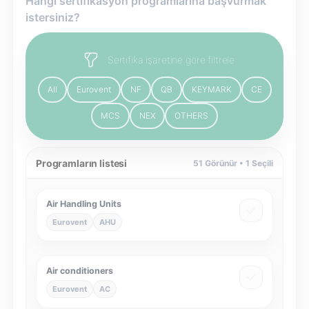
Hangi sertifikasyon programlarına başvurmak
istersiniz?
Sertifika işaretine göre filtrele
All
Eurovent
NF
QB
KEYMARK
CE
MCS
NEX
OTHERS
Programların listesi
51
Görünür •
1
Seçili
Air Handling Units
Eurovent
AHU
Air conditioners
Eurovent
AC