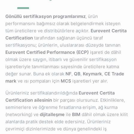
Gönüllü sertifikasyon programlarımız
, ürün
performansını bağımsız olarak belgelendirmek isteyen
tüm üreticilere ve distribütörlere açıktır.
Eurovent Certita
Certification
tarafından sağlanan üçüncü taraf
sertifikasyonu; ürünlerin, uluslararası düzeyde tanınan
Eurovent Certified Performance (ECP)
işareti de dâhil
olmak üzere saygın, itibarlı ve güvenilir sertifikasyon
işaretleriyle tanımlanması sayesinde üreticilere katma
değer sunar. Buna ek olarak
NF
,
QB
,
Keymark
,
CE Trade
mark
ve ısı pompaları için
MCS
işaretleri yer alır.
Ürünleriniz sertifikalandırıldığında
Eurovent Certita
Certification ailesinin
bir parçası olursunuz. Etkinliklere,
seminerlere ve öğrenme fırsatlarına erişim, ağ kurma
(networking) ve
dijitalleşme
ile
BIM
dâhil olmak üzere kilit
alanlarda pratik destek elde edersiniz. Ürünleriniz
çevrimiçi dizinlerimizde ve dünya genelindeki iş