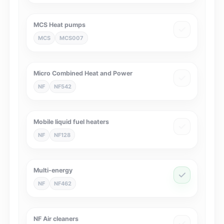
MCS Heat pumps
MCS
MCS007
Micro Combined Heat and Power
NF
NF542
Mobile liquid fuel heaters
NF
NF128
Multi-energy
NF
NF462
NF Air cleaners