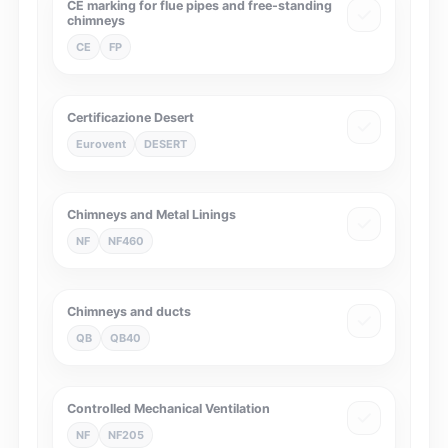
CE marking for flue pipes and free-standing
chimneys
CE
FP
Certificazione Desert
Eurovent
DESERT
Chimneys and Metal Linings
NF
NF460
Chimneys and ducts
QB
QB40
Controlled Mechanical Ventilation
NF
NF205