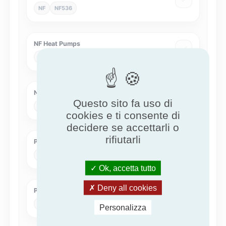
NF
NF536
NF Heat Pumps
NF
NF414
Nature of excellence for Air Handling Unit
Questo sito fa uso di
NEx
NEXAHU
cookies e ti consente di
decidere se accettarli o
rifiutarli
Pompe di calore - KEYMARK
KEYMARK
HPKM
Ok, accetta tutto
Deny all cookies
Pompe di calore Eurovent
Eurovent
Eurovent-HP
Personalizza