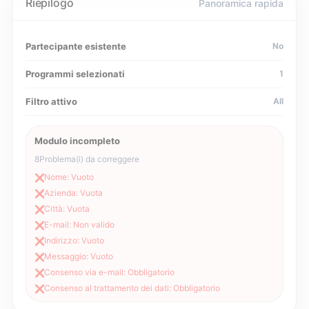
Riepilogo
Panoramica rapida
Partecipante esistente
No
Programmi selezionati
1
Filtro attivo
All
Modulo incompleto
8
Problema(i) da correggere
Nome: Vuoto
❌
Azienda: Vuota
❌
Città: Vuota
❌
E-mail: Non valido
❌
Indirizzo: Vuoto
❌
Messaggio: Vuoto
❌
Consenso via e-mail: Obbligatorio
❌
Consenso al trattamento dei dati: Obbligatorio
❌