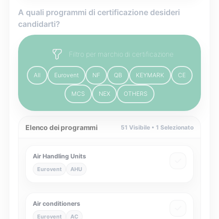
A quali programmi di certificazione desideri
candidarti?
Filtro per marchio di certificazione
All
Eurovent
NF
QB
KEYMARK
CE
MCS
NEX
OTHERS
Elenco dei programmi
51
Visibile •
1
Selezionato
Air Handling Units
Eurovent
AHU
Air conditioners
Eurovent
AC