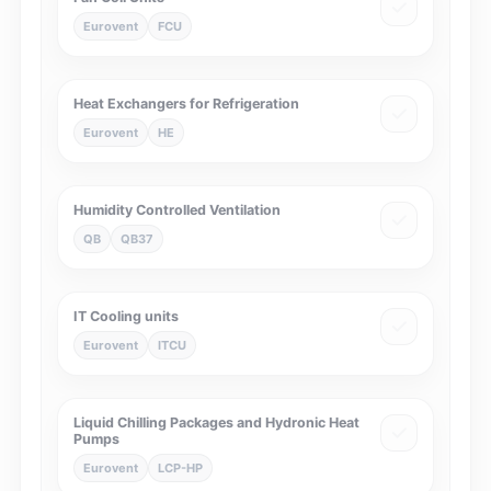
Eurovent
FCU
Heat Exchangers for Refrigeration
Eurovent
HE
Humidity Controlled Ventilation
QB
QB37
IT Cooling units
Eurovent
ITCU
Liquid Chilling Packages and Hydronic Heat
Pumps
Eurovent
LCP-HP