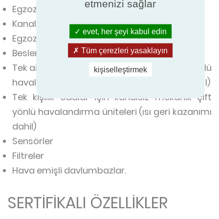
etmenizi sağlar
Egzoz ve besleme havası terminal cihazları
Kanal içi hava hacmi akış regülatörleri
evet, her şeyi kabul edin
Egzoz havalandırma üniteleri
Tüm çerezleri yasaklayın
Besleme havalandırma üniteleri
Tek aile konutları için kanallı mekanik çift yönlü
kişiselleştirmek
havalandırma üniteleri (ısı geri kazanımı dahil)
Tek kişilik odalar için kanalsız mekanik çift
yönlü havalandırma üniteleri (ısı geri kazanımı
dahil)
Sensörler
Filtreler
Hava emişli davlumbazlar.
SERTİFİKALI ÖZELLİKLER