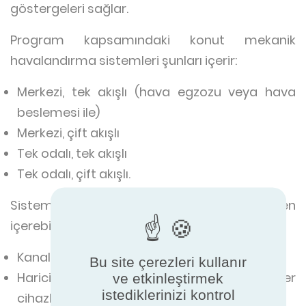
göstergeleri sağlar.
Program kapsamındaki konut mekanik
havalandırma sistemleri şunları içerir:
Merkezi, tek akışlı (hava egzozu veya hava
beslemesi ile)
Merkezi, çift akışlı
Tek odalı, tek akışlı
Tek odalı, çift akışlı.
Sistemler aşağıdakiler gibi bir dizi bileşen
içerebilir:
Kanal bileşenleri
Bu site çerezleri kullanır
Harici olarak monte edilen hava transfer
ve etkinleştirmek
istediklerinizi kontrol
cihazları