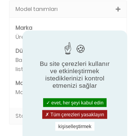
Model tanımları
Marka
Üreticinin marka adı.
Düzenli
Bazı ortak özelliklere sahip modellerin
Bu site çerezleri kullanır
listesi.
ve etkinleştirmek
istediklerinizi kontrol
Modeli
etmenizi sağlar
Model adı.
evet, her şeyi kabul edin
Tüm çerezleri yasaklayın
Standart tanımlar
kişiselleştirmek