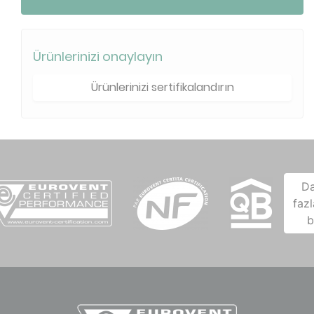
Ürünlerinizi onaylayın
Ürünlerinizi sertifikalandırın
D
fazl
b