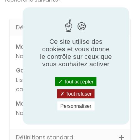
Définitions des modèles
Ce site utilise des
Marque
cookies et vous donne
Nom de la marque du fabricant.
le contrôle sur ceux que
vous souhaitez activer
Gamme
Liste de modèles ayant des
Tout accepter
caractéristiques communes.
Tout refuser
Modèle
Personnaliser
Nom du modèle.
Définitions standard