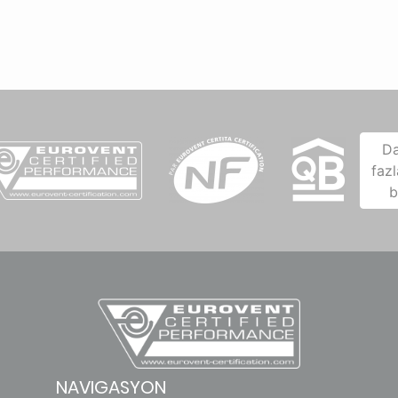
D
fazl
b
NAVIGASYON