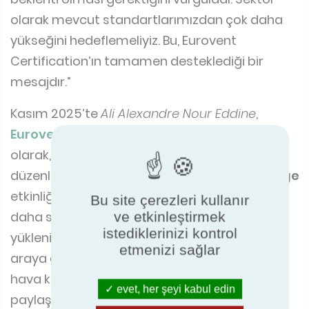
olarak mevcut standartlarımızdan çok daha
yükseğini hedeflemeliyiz. Bu, Eurovent
Certification’ın tamamen desteklediği bir
mesajdır.”
Kasım 2025’te
Ali Alexandre Nour Eddine
,
Eurovent Middle East
Uluslararası Direktörü
olarak, Londra’daki Building Centre’da
düzenlenen
2025 World Ventil8 Day Exchange
etkinliğinde konuşmacı olarak yer aldı. Etkinlik,
Bu site çerezleri kullanır
daha sağlıklı binalar hedefleyen mühendisleri,
ve etkinleştirmek
istediklerinizi kontrol
yüklenicileri, danışmanları ve üreticileri bir
etmenizi sağlar
araya getirerek havalandırma ve iç mekân
hava kalitesi konularında fikir ve çözüm
evet, her şeyi kabul edin
paylaşımını sağladı.