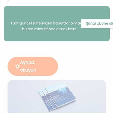
Tüm güncellemelerden haberdar olmak için
Şimdi abone ol
bültenimize abone olarak kalın.
Ayrıca
okuyun