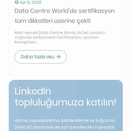
Apr 8, 2026
Data Centre World'de sertifikasyon
tüm dikkatleri üzerine çekti
Mart ayında Data Centre World, ExCeL London'ı
coşturdu ve Eurovent Certification, sponsor,
konuşmacı...
Daha fazla oku
LinkedIn
topluluğumuza katılın!
Isıtma, Havalandırma, İklimlendirme ve Soğutma
(HVACR) alanındaki en son trendlerden haberdar