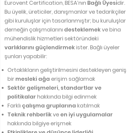
Eurovent Certification, BESA’nın
Bağlı Üyesi
dir.
Bu üyelik, üreticiler, danışmanlar ve tedarikçiler
gibi kuruluşlar için tasarlanmıştır; bu kuruluşlar
derneğin çalışmalarını
desteklemek
ve bina
mühendislik hizmetleri sektöründeki
varlıklarını güçlendirmek
ister. Bağlı üyeler
şunları yapabilir:
Ortaklıkların geliştirilmesini destekleyen geniş
bir
mesleki ağa
erişim sağlamak
Sektör gelişmeleri, standartlar ve
politikalar
hakkında bilgi edinmek
Farklı
çalışma gruplarına
katılmak
Teknik rehberlik
ve
en iyi uygulamalar
hakkında bilgiye erişmek
Etkinliklere ve düşünce liderliği