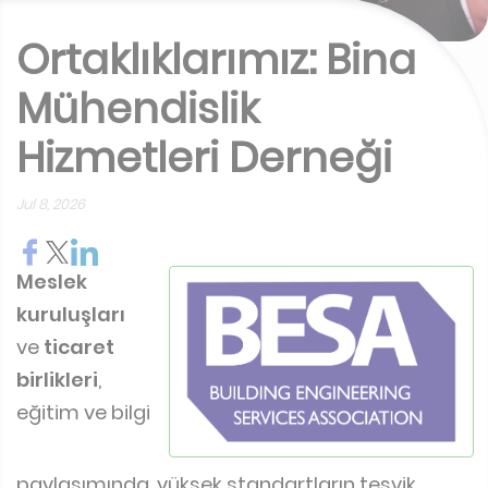
Ortaklıklarımız: Bina
Mühendislik
Hizmetleri Derneği
Jul 8, 2026
Meslek
kuruluşları
ve
ticaret
birlikleri
,
eğitim ve bilgi
paylaşımında, yüksek standartların teşvik