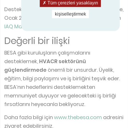
Tüm çerezleri yasaklayın
Destek karşılıklı olmuştur;
BESA
,
CIBSE
ile birlikte,
kişiselleştirmek
Ocak 2025’te Eurovent tarafından düzenlenen
IAQ Matters Konferansı
nı desteklemiştir.
Değerli bir ilişki
BESA gibi kuruluşların çalışmalarını
desteklemek,
HVACR sektörünü
güçlendirmede
önemli bir unsurdur. Üyelik,
eğitim, bilgi paylaşımı ve iş birliğini teşvik eder.
BESA’nın hedeflerini desteklemekten
memnuniyet duyuyor ve gelecekteki iş birliği
fırsatlarını heyecanla bekliyoruz.
Daha fazla bilgi için
www.thebesa.com
adresini
ziyaret edebilirsiniz.