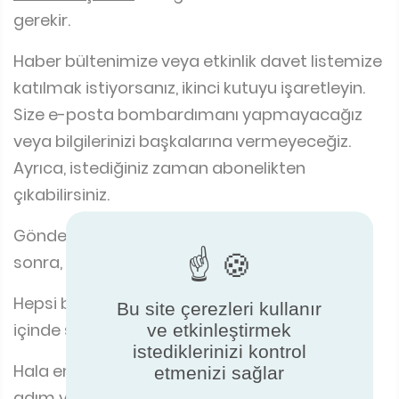
gerekir.
Haber bültenimize veya etkinlik davet listemize
katılmak istiyorsanız, ikinci kutuyu işaretleyin.
Size e-posta bombardımanı yapmayacağız
veya bilgilerinizi başkalarına vermeyeceğiz.
Ayrıca, istediğiniz zaman abonelikten
çıkabilirsiniz.
Göndermek istediğiniz bilgileri onayladıktan
sonra, gönder düğmesine tıklayın.
Hepsi bu kadar, işlem tamamdır. 2 iş günü
Bu site çerezleri kullanır
içinde size cevap vermeye çalışacağız.
ve etkinleştirmek
istediklerinizi kontrol
Hala emin değil misiniz? YouTube'da adım
etmenizi sağlar
adım videomuzu izleyebilirsiniz.