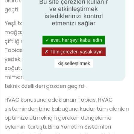
yedek soğutma sistemleri için yalnızca doğal
Bu site çerezleri kullanır
ve etkinleştirmek
soğutucu akışkanlar kullandığını vurgulayarak
istediklerinizi kontrol
mimari konseptleri, HVAC ekipmanlarını ve
etmenizi sağlar
teknik özellikleri gözden geçirdi.
evet, her şeyi kabul edin
HVAC konusuna odaklanan Tobias, HVAC
sisteminden bina kabuğuna kadar tüm alanları
Tüm çerezleri yasaklayın
optimize etmek için gereken dengeleme
kişiselleştirmek
eylemini tartıştı. Bina Yönetim Sistemleri
aracılığıyla izleme ekipmanı kullanan Tobias,
REWE'nin soğutma sistemlerinin beklendiği gibi
çalıştığından ve herhangi bir sorunun erken
tespit edildiğinden emin olmak için
mağazalarından erişebileceği çeşitli
performans verilerinden bahsetti. Yeni
teknolojinin yeni olanaklar getirdiğini