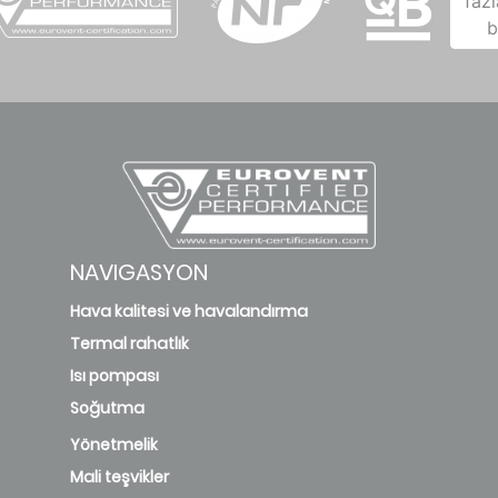
NAVIGASYON
Hava kalitesi ve havalandırma
Termal rahatlık
Isı pompası
Soğutma
Yönetmelik
Mali teşvikler
Enerji verimliliği
Sürdürülebilirlik
Haberler
Etkinlikler
SİTE HARİTASI
SSS
YASAL BILGI