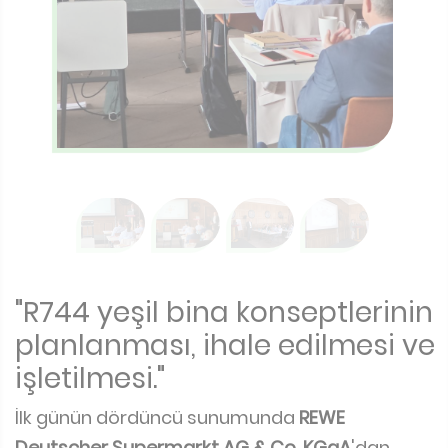
"R744 yeşil bina konseptlerinin
planlanması, ihale edilmesi ve
işletilmesi."
İlk günün dördüncü sunumunda
REWE
Deutscher Supermarkt AG & Co. KGaA
'dan
Tobias Frey
ve
Manfred Rössling
'in ikili
sunumuna sahne oldu. İlk olarak REWE'nin
İnşaat Enerji Yönetimi Başkanı Tobias söz aldı.
Tobias kendisini ve şirketini tanıttıktan sonra
iklim nötrlüğünün gerekliliğinden ve 'yeşil
bina'nın ortaya çıkışından bahsetti. REWE'nin