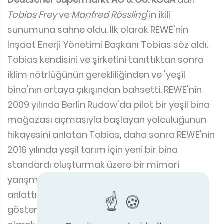
2009 yılında Berlin Rudow'da pilot bir yeşil bina
mağazası açmasıyla başlayan yolculuğunun
hikayesini anlatan Tobias, daha sonra REWE'nin
2016 yılında yeşil tarım için yeni bir bina
standardı oluşturmak üzere bir mimari
yarışma açarak konsepti nasıl ilerlettiğini
anlattı. Delegelere projenin zaman çizelgesini
gösteren Tobias, daha sonra 'pilot market
olarak yeşil tarım'ın tam bir vaka çalışmasına
geçti.
Yeşil tarım pazarı, Wiesbaden'deki bir pilot
mağazada balık ve fesleğen için bir çatı
çiftliğine sahip bir süpermarketi içeriyor.
Tobias, Rewe Group'un tüm yeni binalar ve