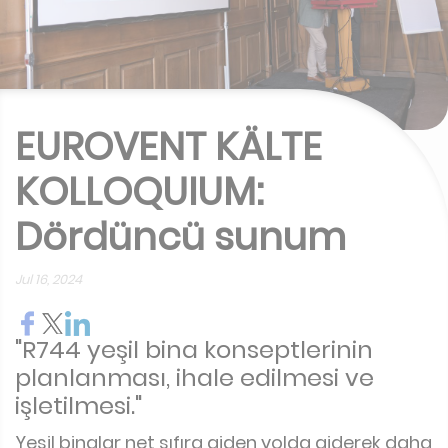
EUROVENT KÄLTE
KOLLOQUIUM:
Dördüncü sunum
Jul 16, 2024
"R744 yeşil bina konseptlerinin
planlanması, ihale edilmesi ve
işletilmesi."
Yeşil binalar net sıfıra giden yolda giderek daha