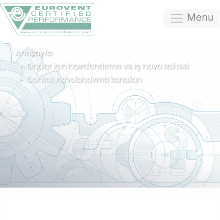
Menu
Anasayfa
Binalar için havalandırma ve iç hava kalitesi
Contalı havalandırma kanalları