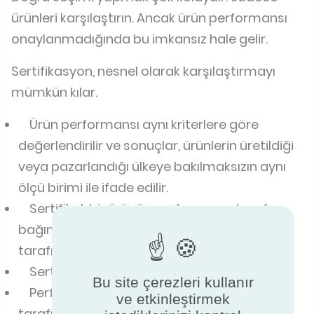
ürünleri karşılaştırın. Ancak ürün performansı
onaylanmadığında bu imkansız hale gelir.
Sertifikasyon, nesnel olarak karşılaştırmayı
mümkün kılar.
Ürün performansı aynı kriterlere göre
değerlendirilir ve sonuçlar, ürünlerin üretildiği
veya pazarlandığı ülkeye bakılmaksızın aynı
ölçü birimi ile ifade edilir.
Sertifikalı bir ürünün performansı tarafsız,
bağımsız ve yetkin bir akredite kuruluş
tarafından doğrulanır.
Sertifikalı ürünler standartlara uygundur.
Bu site çerezleri kullanır
Performansı onaylanan bir ürün, üretici
ve etkinleştirmek
tarafından belirtilen özelliklere göre