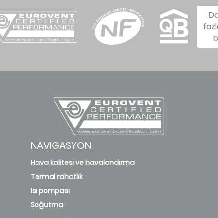
D
fazl
b
NAVIGASYON
Hava kalitesi ve havalandırma
Termal rahatlık
Isı pompası
Soğutma