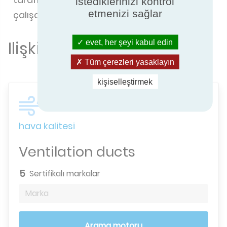
istediklerinizi kontrol
etmenizi sağlar
çalışacaktır.
Ilişkili teknik içgörü
evet, her şeyi kabul edin
Tüm çerezleri yasaklayın
kişiselleştirmek
Binalar için havalandırma ve iç
hava kalitesi
Ventilation ducts
5
Sertifikalı markalar
Marka
Arama motoru